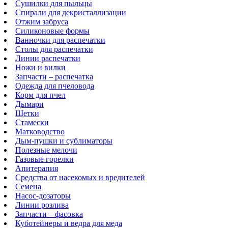
Сушилки для пыльцы
Спирали для декристаллизации
Отжим забруса
Силиконовые формы
Ванночки для распечатки
Столы для распечатки
Линии распечатки
Ножи и вилки
Запчасти – распечатка
Одежда для пчеловода
Корм для пчел
Дымари
Щетки
Стамески
Матководство
Дым-пушки и сублиматоры
Полезные мелочи
Газовые горелки
Апитерапия
Средства от насекомых и вредителей
Семена
Насос-дозаторы
Линии розлива
Запчасти – фасовка
Куботейнеры и ведра для меда