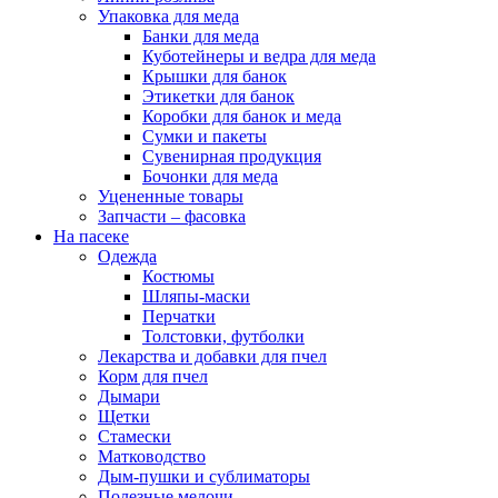
Упаковка для меда
Банки для меда
Куботейнеры и ведра для меда
Крышки для банок
Этикетки для банок
Коробки для банок и меда
Сумки и пакеты
Сувенирная продукция
Бочонки для меда
Уцененные товары
Запчасти – фасовка
На пасеке
Одежда
Костюмы
Шляпы-маски
Перчатки
Толстовки, футболки
Лекарства и добавки для пчел
Корм для пчел
Дымари
Щетки
Стамески
Матководство
Дым-пушки и сублиматоры
Полезные мелочи