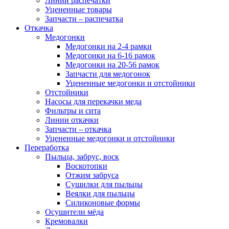
Линии распечатки
Уцененные товары
Запчасти – распечатка
Откачка
Медогонки
Медогонки на 2-4 рамки
Медогонки на 6-16 рамок
Медогонки на 20-56 рамок
Запчасти для медогонок
Уцененные медогонки и отстойники
Отстойники
Насосы для перекачки меда
Фильтры и сита
Линии откачки
Запчасти – откачка
Уцененные медогонки и отстойники
Переработка
Пыльца, забрус, воск
Воскотопки
Отжим забруса
Сушилки для пыльцы
Веялки для пыльцы
Силиконовые формы
Осушители мёда
Кремовалки