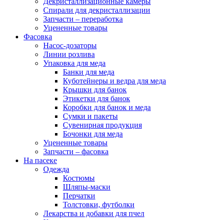
Декристаллизационные камеры
Спирали для декристаллизации
Запчасти – переработка
Уцененные товары
Фасовка
Насос-дозаторы
Линии розлива
Упаковка для меда
Банки для меда
Куботейнеры и ведра для меда
Крышки для банок
Этикетки для банок
Коробки для банок и меда
Сумки и пакеты
Сувенирная продукция
Бочонки для меда
Уцененные товары
Запчасти – фасовка
На пасеке
Одежда
Костюмы
Шляпы-маски
Перчатки
Толстовки, футболки
Лекарства и добавки для пчел