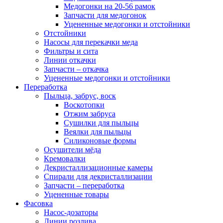
Медогонки на 20-56 рамок
Запчасти для медогонок
Уцененные медогонки и отстойники
Отстойники
Насосы для перекачки меда
Фильтры и сита
Линии откачки
Запчасти – откачка
Уцененные медогонки и отстойники
Переработка
Пыльца, забрус, воск
Воскотопки
Отжим забруса
Сушилки для пыльцы
Веялки для пыльцы
Силиконовые формы
Осушители мёда
Кремовалки
Декристаллизационные камеры
Спирали для декристаллизации
Запчасти – переработка
Уцененные товары
Фасовка
Насос-дозаторы
Линии розлива