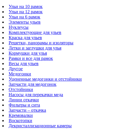
Ульи на 10 рамок
Ульи на 12 рамок
Ульи на 6 рамок
Элементы ульев
Нуклеусы
Комплектующие для ульев
Краска для ульев
Решетки, панорамы и изоляторы
Летки и заглушки для улья
Кормушки для улья
Рамки и все для рамок
Весы для ульев
Другое
Медогонки
Уцененные медогонки и отстойники
Запчасти для медогонок
Отстойники
Насосы для перекачки меда
Линии откачки
Фильтры и сита
Запчасти – откачка
Кремовалки
Воскотопки
Декристаллизационные камеры