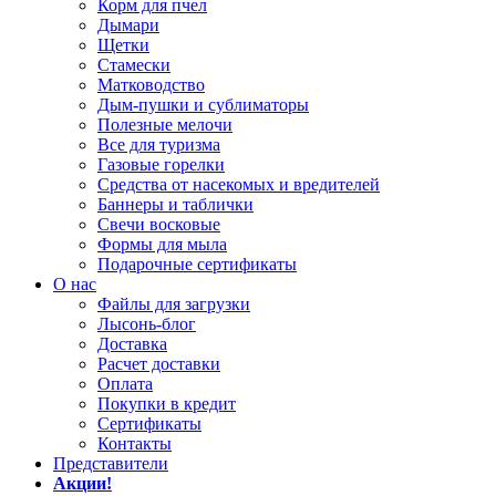
Корм для пчел
Дымари
Щетки
Стамески
Матководство
Дым-пушки и сублиматоры
Полезные мелочи
Все для туризма
Газовые горелки
Средства от насекомых и вредителей
Баннеры и таблички
Свечи восковые
Формы для мыла
Подарочные сертификаты
О нас
Файлы для загрузки
Лысонь-блог
Доставка
Расчет доставки
Оплата
Покупки в кредит
Сертификаты
Контакты
Представители
Акции!