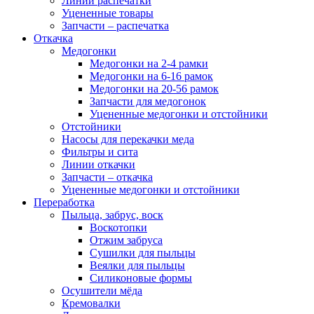
Линии распечатки
Уцененные товары
Запчасти – распечатка
Откачка
Медогонки
Медогонки на 2-4 рамки
Медогонки на 6-16 рамок
Медогонки на 20-56 рамок
Запчасти для медогонок
Уцененные медогонки и отстойники
Отстойники
Насосы для перекачки меда
Фильтры и сита
Линии откачки
Запчасти – откачка
Уцененные медогонки и отстойники
Переработка
Пыльца, забрус, воск
Воскотопки
Отжим забруса
Сушилки для пыльцы
Веялки для пыльцы
Силиконовые формы
Осушители мёда
Кремовалки