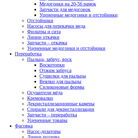
Медогонки на 20-56 рамок
Запчасти для медогонок
Уцененные медогонки и отстойники
Отстойники
Насосы для перекачки меда
Фильтры и сита
Линии откачки
Запчасти – откачка
Уцененные медогонки и отстойники
Переработка
Пыльца, забрус, воск
Воскотопки
Отжим забруса
Сушилки для пыльцы
Веялки для пыльцы
Силиконовые формы
Осушители мёда
Кремовалки
Декристаллизационные камеры
Спирали для декристаллизации
Запчасти – переработка
Уцененные товары
Фасовка
Насос-дозаторы
Линии розлива