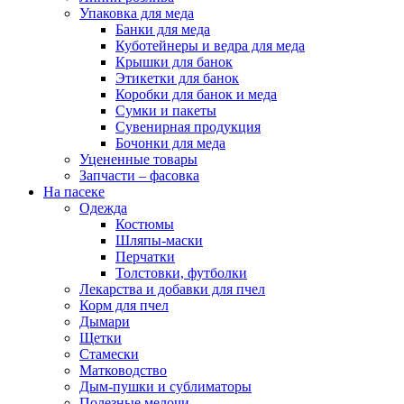
Упаковка для меда
Банки для меда
Куботейнеры и ведра для меда
Крышки для банок
Этикетки для банок
Коробки для банок и меда
Сумки и пакеты
Сувенирная продукция
Бочонки для меда
Уцененные товары
Запчасти – фасовка
На пасеке
Одежда
Костюмы
Шляпы-маски
Перчатки
Толстовки, футболки
Лекарства и добавки для пчел
Корм для пчел
Дымари
Щетки
Стамески
Матководство
Дым-пушки и сублиматоры
Полезные мелочи