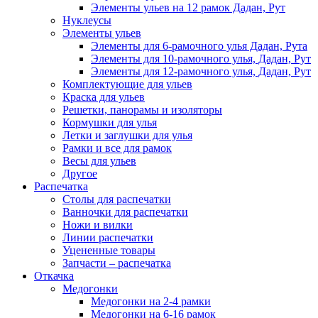
Элементы ульев на 12 рамок Дадан, Рут
Нуклеусы
Элементы ульев
Элементы для 6-рамочного улья Дадан, Рута
Элементы для 10-рамочного улья, Дадан, Рут
Элементы для 12-рамочного улья, Дадан, Рут
Комплектующие для ульев
Краска для ульев
Решетки, панорамы и изоляторы
Кормушки для улья
Летки и заглушки для улья
Рамки и все для рамок
Весы для ульев
Другое
Распечатка
Столы для распечатки
Ванночки для распечатки
Ножи и вилки
Линии распечатки
Уцененные товары
Запчасти – распечатка
Откачка
Медогонки
Медогонки на 2-4 рамки
Медогонки на 6-16 рамок