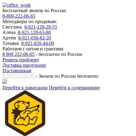
Бесплатный звонок по России:
8-800-222-06-65
Менеджеры по продажам:
Светлана
8-921-120-29-55
Алёна
8-921-120-63-88
Артём
8-921-056-82-20
Татьяна
8-921-820-44-09
Работаем с оптом и грантами
8 800 222-06-65
- бесплатно по России
Решить проблему
Доставка продукции
Поставщикам
8 800 222-06-65
- Звонок по России бесплатно
Перейти к навигации
Перейти к содержимому