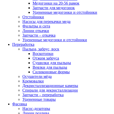
Медогонки на 20-56 рамок
Запчасти для медогонок
Уцененные медогонки и отстойники
Отстойники
Насосы для перекачки меда
Фильтры и сита
Линии откачки
Запчасти – откачка
Уцененные медогонки и отстойники
Переработка
Пыльца, забрус, воск
Воскотопки
Отжим забруса
Сушилки для пыльцы
Веялки для пыльцы
Силиконовые формы
Осушители мёда
Кремовалки
Декристаллизационные камеры
Спирали для декристаллизации
Запчасти – переработка
Уцененные товары
Фасовка
Насос-дозаторы
Линии розлива