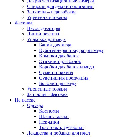
Декристаллизационные камеры
Спирали для декристаллизации
Запчасти – переработка
Уцененные товары
Фасовка
Насос-дозаторы
Линии розлива
Упаковка для меда
Банки для меда
Куботейнеры и ведра для меда
Крышки для банок
Этикетки для банок
Коробки для банок и меда
Сумки и пакеты
Сувенирная продукция
Бочонки для меда
Уцененные товары
Запчасти – фасовка
На пасеке
Одежда
Костюмы
Шляпы-маски
Перчатки
Толстовки, футболки
Лекарства и добавки для пчел