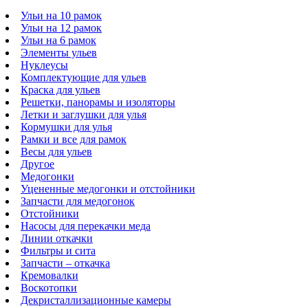
Ульи на 10 рамок
Ульи на 12 рамок
Ульи на 6 рамок
Элементы ульев
Нуклеусы
Комплектующие для ульев
Краска для ульев
Решетки, панорамы и изоляторы
Летки и заглушки для улья
Кормушки для улья
Рамки и все для рамок
Весы для ульев
Другое
Медогонки
Уцененные медогонки и отстойники
Запчасти для медогонок
Отстойники
Насосы для перекачки меда
Линии откачки
Фильтры и сита
Запчасти – откачка
Кремовалки
Воскотопки
Декристаллизационные камеры