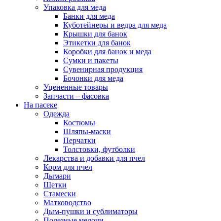
Упаковка для меда
Банки для меда
Куботейнеры и ведра для меда
Крышки для банок
Этикетки для банок
Коробки для банок и меда
Сумки и пакеты
Сувенирная продукция
Бочонки для меда
Уцененные товары
Запчасти – фасовка
На пасеке
Одежда
Костюмы
Шляпы-маски
Перчатки
Толстовки, футболки
Лекарства и добавки для пчел
Корм для пчел
Дымари
Щетки
Стамески
Матководство
Дым-пушки и сублиматоры
Полезные мелочи