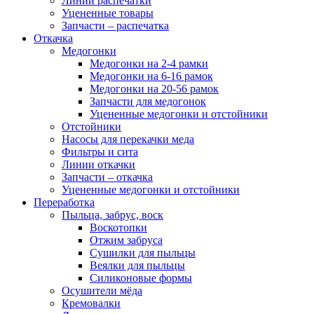
Линии распечатки
Уцененные товары
Запчасти – распечатка
Откачка
Медогонки
Медогонки на 2-4 рамки
Медогонки на 6-16 рамок
Медогонки на 20-56 рамок
Запчасти для медогонок
Уцененные медогонки и отстойники
Отстойники
Насосы для перекачки меда
Фильтры и сита
Линии откачки
Запчасти – откачка
Уцененные медогонки и отстойники
Переработка
Пыльца, забрус, воск
Воскотопки
Отжим забруса
Сушилки для пыльцы
Веялки для пыльцы
Силиконовые формы
Осушители мёда
Кремовалки