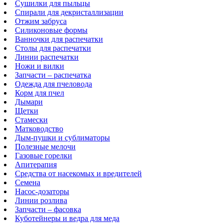
Сушилки для пыльцы
Спирали для декристаллизации
Отжим забруса
Силиконовые формы
Ванночки для распечатки
Столы для распечатки
Линии распечатки
Ножи и вилки
Запчасти – распечатка
Одежда для пчеловода
Корм для пчел
Дымари
Щетки
Стамески
Матководство
Дым-пушки и сублиматоры
Полезные мелочи
Газовые горелки
Апитерапия
Средства от насекомых и вредителей
Семена
Насос-дозаторы
Линии розлива
Запчасти – фасовка
Куботейнеры и ведра для меда