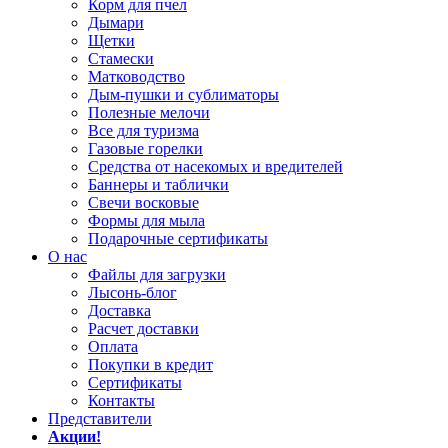
Корм для пчел
Дымари
Щетки
Стамески
Матководство
Дым-пушки и сублиматоры
Полезные мелочи
Все для туризма
Газовые горелки
Средства от насекомых и вредителей
Баннеры и таблички
Свечи восковые
Формы для мыла
Подарочные сертификаты
О нас
Файлы для загрузки
Лысонь-блог
Доставка
Расчет доставки
Оплата
Покупки в кредит
Сертификаты
Контакты
Представители
Акции!