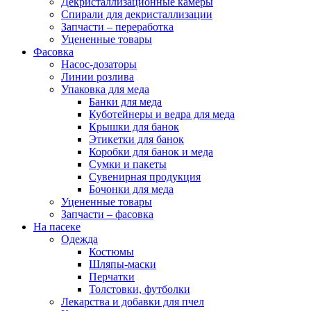
Декристаллизационные камеры
Спирали для декристаллизации
Запчасти – переработка
Уцененные товары
Фасовка
Насос-дозаторы
Линии розлива
Упаковка для меда
Банки для меда
Куботейнеры и ведра для меда
Крышки для банок
Этикетки для банок
Коробки для банок и меда
Сумки и пакеты
Сувенирная продукция
Бочонки для меда
Уцененные товары
Запчасти – фасовка
На пасеке
Одежда
Костюмы
Шляпы-маски
Перчатки
Толстовки, футболки
Лекарства и добавки для пчел