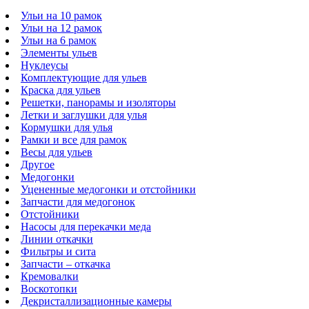
Ульи на 10 рамок
Ульи на 12 рамок
Ульи на 6 рамок
Элементы ульев
Нуклеусы
Комплектующие для ульев
Краска для ульев
Решетки, панорамы и изоляторы
Летки и заглушки для улья
Кормушки для улья
Рамки и все для рамок
Весы для ульев
Другое
Медогонки
Уцененные медогонки и отстойники
Запчасти для медогонок
Отстойники
Насосы для перекачки меда
Линии откачки
Фильтры и сита
Запчасти – откачка
Кремовалки
Воскотопки
Декристаллизационные камеры