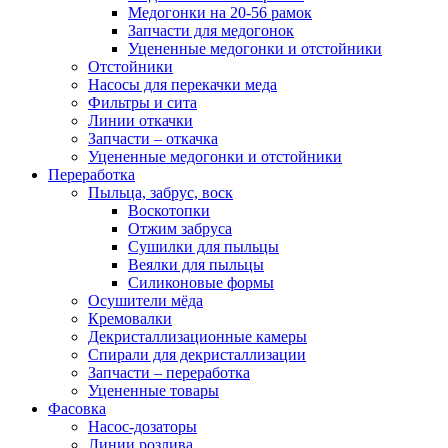
Медогонки на 20-56 рамок
Запчасти для медогонок
Уцененные медогонки и отстойники
Отстойники
Насосы для перекачки меда
Фильтры и сита
Линии откачки
Запчасти – откачка
Уцененные медогонки и отстойники
Переработка
Пыльца, забрус, воск
Воскотопки
Отжим забруса
Сушилки для пыльцы
Веялки для пыльцы
Силиконовые формы
Осушители мёда
Кремовалки
Декристаллизационные камеры
Спирали для декристаллизации
Запчасти – переработка
Уцененные товары
Фасовка
Насос-дозаторы
Линии розлива