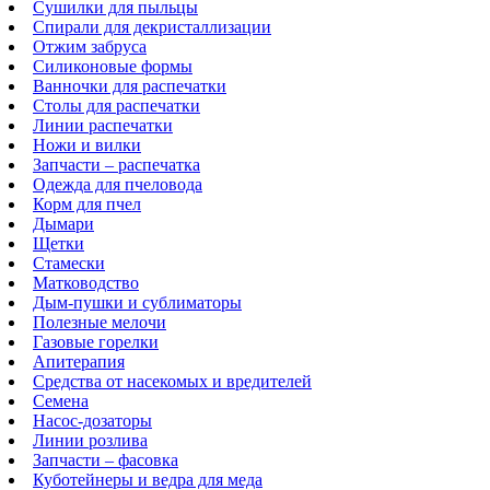
Сушилки для пыльцы
Спирали для декристаллизации
Отжим забруса
Силиконовые формы
Ванночки для распечатки
Столы для распечатки
Линии распечатки
Ножи и вилки
Запчасти – распечатка
Одежда для пчеловода
Корм для пчел
Дымари
Щетки
Стамески
Матководство
Дым-пушки и сублиматоры
Полезные мелочи
Газовые горелки
Апитерапия
Средства от насекомых и вредителей
Семена
Насос-дозаторы
Линии розлива
Запчасти – фасовка
Куботейнеры и ведра для меда