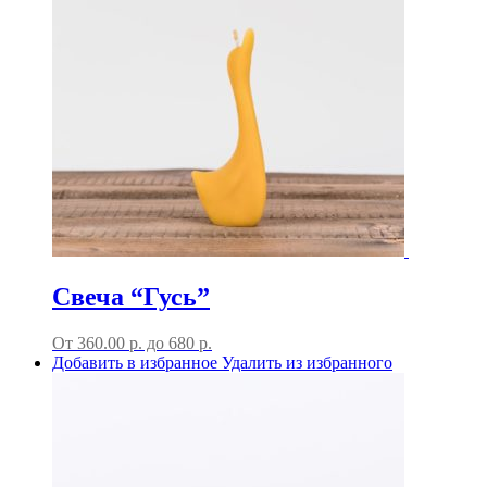
Свеча “Гусь”
От
360.00
р.
до
680 р.
Добавить в избранное
Удалить из избранного