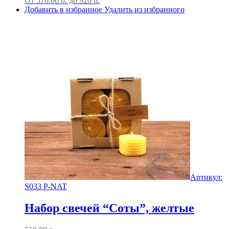
От
570.00
р.
до
920 р.
Добавить в избранное
Удалить из избранного
Артикул:
S033 P-NAT
Набор свечей “Соты”, желтые