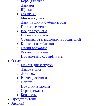
Корм для пчел
Дымари
Щетки
Стамески
Матководство
Дым-пушки и сублиматоры
Полезные мелочи
Все для туризма
Газовые горелки
Средства от насекомых и вредителей
Баннеры и таблички
Свечи восковые
Формы для мыла
Подарочные сертификаты
О нас
Файлы для загрузки
Лысонь-блог
Доставка
Расчет доставки
Оплата
Покупки в кредит
Сертификаты
Контакты
Представители
Акции!