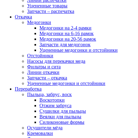
Линии распечатки
Уцененные товары
Запчасти – распечатка
Откачка
Медогонки
Медогонки на 2-4 рамки
Медогонки на 6-16 рамок
Медогонки на 20-56 рамок
Запчасти для медогонок
Уцененные медогонки и отстойники
Отстойники
Насосы для перекачки меда
Фильтры и сита
Линии откачки
Запчасти – откачка
Уцененные медогонки и отстойники
Переработка
Пыльца, забрус, воск
Воскотопки
Отжим забруса
Сушилки для пыльцы
Веялки для пыльцы
Силиконовые формы
Осушители мёда
Кремовалки