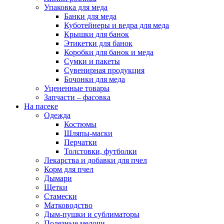
Упаковка для меда
Банки для меда
Куботейнеры и ведра для меда
Крышки для банок
Этикетки для банок
Коробки для банок и меда
Сумки и пакеты
Сувенирная продукция
Бочонки для меда
Уцененные товары
Запчасти – фасовка
На пасеке
Одежда
Костюмы
Шляпы-маски
Перчатки
Толстовки, футболки
Лекарства и добавки для пчел
Корм для пчел
Дымари
Щетки
Стамески
Матководство
Дым-пушки и сублиматоры
Полезные мелочи