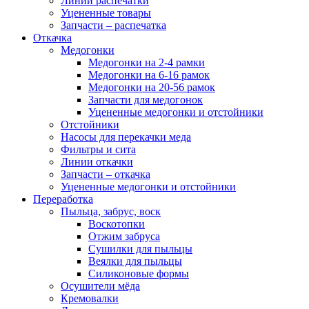
Линии распечатки
Уцененные товары
Запчасти – распечатка
Откачка
Медогонки
Медогонки на 2-4 рамки
Медогонки на 6-16 рамок
Медогонки на 20-56 рамок
Запчасти для медогонок
Уцененные медогонки и отстойники
Отстойники
Насосы для перекачки меда
Фильтры и сита
Линии откачки
Запчасти – откачка
Уцененные медогонки и отстойники
Переработка
Пыльца, забрус, воск
Воскотопки
Отжим забруса
Сушилки для пыльцы
Веялки для пыльцы
Силиконовые формы
Осушители мёда
Кремовалки