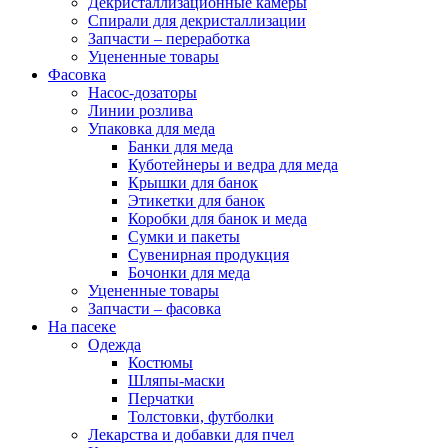
Декристаллизационные камеры
Спирали для декристаллизации
Запчасти – переработка
Уцененные товары
Фасовка
Насос-дозаторы
Линии розлива
Упаковка для меда
Банки для меда
Куботейнеры и ведра для меда
Крышки для банок
Этикетки для банок
Коробки для банок и меда
Сумки и пакеты
Сувенирная продукция
Бочонки для меда
Уцененные товары
Запчасти – фасовка
На пасеке
Одежда
Костюмы
Шляпы-маски
Перчатки
Толстовки, футболки
Лекарства и добавки для пчел