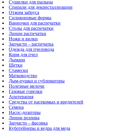
Сушилки для пыльцы
Спирали для декристаллизации
Отжим забруса
Силиконовые формы
Ванночки для распечатки
Столы для распечатки
Линии распечатки
Ножи и вилки
Запчасти – распечатка
Одежда для пчеловода
Корм для пчел
Дымари
Щетки
Стамески
Матководство
Дым-пушки и сублиматоры
Полезные мелочи
Газовые горелки
Апитерапия
Средства от насекомых и вредителей
Семена
Насос-дозаторы
Линии розлива
Запчасти – фасовка
Куботейнеры и ведра для меда