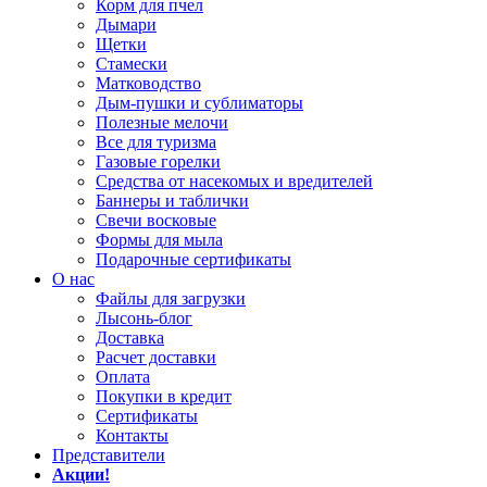
Корм для пчел
Дымари
Щетки
Стамески
Матководство
Дым-пушки и сублиматоры
Полезные мелочи
Все для туризма
Газовые горелки
Средства от насекомых и вредителей
Баннеры и таблички
Свечи восковые
Формы для мыла
Подарочные сертификаты
О нас
Файлы для загрузки
Лысонь-блог
Доставка
Расчет доставки
Оплата
Покупки в кредит
Сертификаты
Контакты
Представители
Акции!