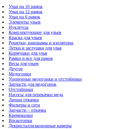
Ульи на 10 рамок
Ульи на 12 рамок
Ульи на 6 рамок
Элементы ульев
Нуклеусы
Комплектующие для ульев
Краска для ульев
Решетки, панорамы и изоляторы
Летки и заглушки для улья
Кормушки для улья
Рамки и все для рамок
Весы для ульев
Другое
Медогонки
Уцененные медогонки и отстойники
Запчасти для медогонок
Отстойники
Насосы для перекачки меда
Линии откачки
Фильтры и сита
Запчасти – откачка
Кремовалки
Воскотопки
Декристаллизационные камеры