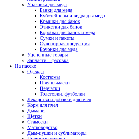
Упаковка для меда
Банки для меда
Куботейнеры и ведра для меда
Крышки для банок
Этикетки для банок
Коробки для банок и меда
Сумки и пакеты
Сувенирная продукция
Бочонки для меда
Уцененные товары
Запчасти – фасовка
На пасеке
Одежда
Костюмы
Шляпы-маски
Перчатки
Толстовки, футболки
Лекарства и добавки для пчел
Корм для пчел
Дымари
Щетки
Стамески
Матководство
Дым-пушки и сублиматоры
Полезные мелочи