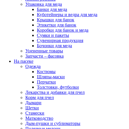
Упаковка для меда
Банки для меда
Куботейнеры и ведра для меда
Крышки для банок
Этикетки для банок
Коробки для банок и меда
Сумки и пакеты
Сувенирная продукция
Бочонки для меда
Уцененные товары
Запчасти – фасовка
На пасеке
Одежда
Костюмы
Шляпы-маски
Перчатки
Толстовки, футболки
Лекарства и добавки для пчел
Корм для пчел
Дымари
Щетки
Стамески
Матководство
Дым-пушки и сублиматоры
Полезные мелочи