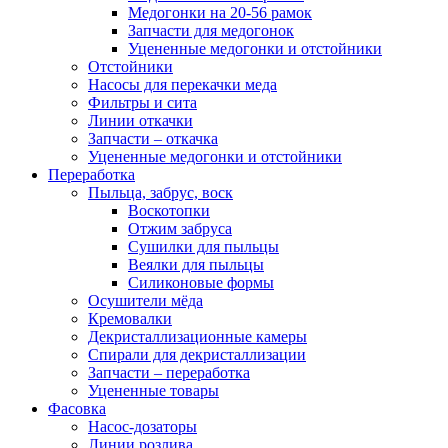
Медогонки на 20-56 рамок
Запчасти для медогонок
Уцененные медогонки и отстойники
Отстойники
Насосы для перекачки меда
Фильтры и сита
Линии откачки
Запчасти – откачка
Уцененные медогонки и отстойники
Переработка
Пыльца, забрус, воск
Воскотопки
Отжим забруса
Сушилки для пыльцы
Веялки для пыльцы
Силиконовые формы
Осушители мёда
Кремовалки
Декристаллизационные камеры
Спирали для декристаллизации
Запчасти – переработка
Уцененные товары
Фасовка
Насос-дозаторы
Линии розлива