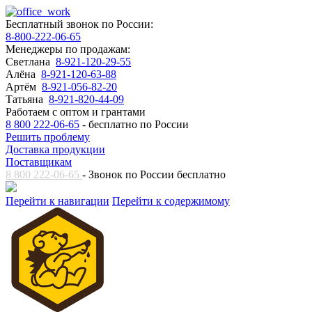
Бесплатный звонок по России:
8-800-222-06-65
Менеджеры по продажам:
Светлана
8-921-120-29-55
Алёна
8-921-120-63-88
Артём
8-921-056-82-20
Татьяна
8-921-820-44-09
Работаем с оптом и грантами
8 800 222-06-65
- бесплатно по России
Решить проблему
Доставка продукции
Поставщикам
8 800 222-06-65
- Звонок по России бесплатно
Перейти к навигации
Перейти к содержимому