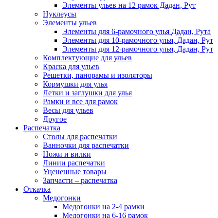
Элементы ульев на 12 рамок Дадан, Рут
Нуклеусы
Элементы ульев
Элементы для 6-рамочного улья Дадан, Рута
Элементы для 10-рамочного улья, Дадан, Рут
Элементы для 12-рамочного улья, Дадан, Рут
Комплектующие для ульев
Краска для ульев
Решетки, панорамы и изоляторы
Кормушки для улья
Летки и заглушки для улья
Рамки и все для рамок
Весы для ульев
Другое
Распечатка
Столы для распечатки
Ванночки для распечатки
Ножи и вилки
Линии распечатки
Уцененные товары
Запчасти – распечатка
Откачка
Медогонки
Медогонки на 2-4 рамки
Медогонки на 6-16 рамок