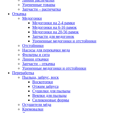
Линии распечатки
Уцененные товары
Запчасти – распечатка
Откачка
Медогонки
Медогонки на 2-4 рамки
Медогонки на 6-16 рамок
Медогонки на 20-56 рамок
Запчасти для медогонок
Уцененные медогонки и отстойники
Отстойники
Насосы для перекачки меда
Фильтры и сита
Линии откачки
Запчасти – откачка
Уцененные медогонки и отстойники
Переработка
Пыльца, забрус, воск
Воскотопки
Отжим забруса
Сушилки для пыльцы
Веялки для пыльцы
Силиконовые формы
Осушители мёда
Кремовалки