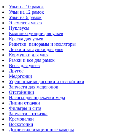
Ульи на 10 рамок
Ульи на 12 рамок
Ульи на 6 рамок
Элементы ульев
Нуклеусы
Комплектующие для ульев
Краска для ульев
Решетки, панорамы и изоляторы
Летки и заглушки для улья
Кормушки для улья
Рамки и все для рамок
Весы для ульев
Другое
Медогонки
Уцененные медогонки и отстойники
Запчасти для медогонок
Отстойники
Насосы для перекачки меда
Линии откачки
Фильтры и сита
Запчасти – откачка
Кремовалки
Воскотопки
Декристаллизационные камеры