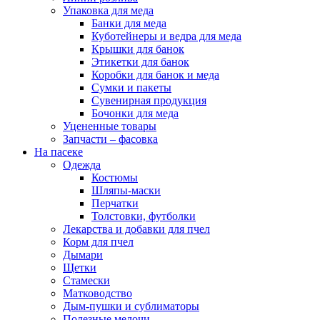
Упаковка для меда
Банки для меда
Куботейнеры и ведра для меда
Крышки для банок
Этикетки для банок
Коробки для банок и меда
Сумки и пакеты
Сувенирная продукция
Бочонки для меда
Уцененные товары
Запчасти – фасовка
На пасеке
Одежда
Костюмы
Шляпы-маски
Перчатки
Толстовки, футболки
Лекарства и добавки для пчел
Корм для пчел
Дымари
Щетки
Стамески
Матководство
Дым-пушки и сублиматоры
Полезные мелочи