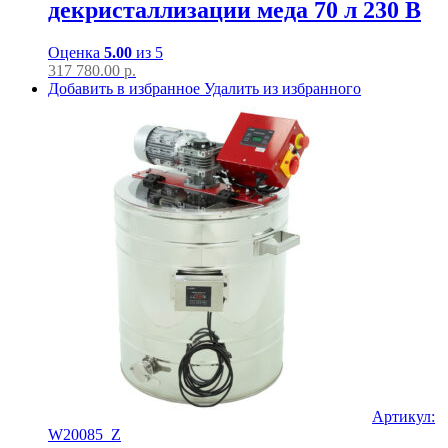
декристаллизации меда 70 л 230 В
Оценка
5.00
из 5
317 780.00
р.
Добавить в избранное
Удалить из избранного
Артикул:
W20085_Z