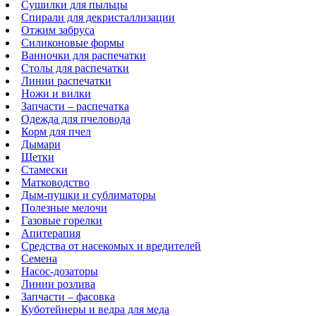
Сушилки для пыльцы
Спирали для декристаллизации
Отжим забруса
Силиконовые формы
Ванночки для распечатки
Столы для распечатки
Линии распечатки
Ножи и вилки
Запчасти – распечатка
Одежда для пчеловода
Корм для пчел
Дымари
Щетки
Стамески
Матководство
Дым-пушки и сублиматоры
Полезные мелочи
Газовые горелки
Апитерапия
Средства от насекомых и вредителей
Семена
Насос-дозаторы
Линии розлива
Запчасти – фасовка
Куботейнеры и ведра для меда