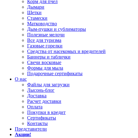
Корм для пчел
Дымари
Щетки
Стамески
Матководство
Дым-пушки и сублиматоры
Полезные мелочи
Все для туризма
Газовые горелки
Средства от насекомых и вредителей
Баннеры и таблички
Свечи восковые
Формы для мыла
Подарочные сертификаты
О нас
Файлы для загрузки
Лысонь-блог
Доставка
Расчет доставки
Оплата
Покупки в кредит
Сертификаты
Контакты
Представители
Акции!