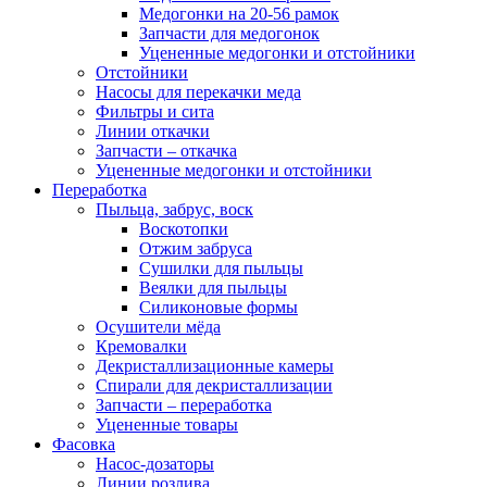
Медогонки на 20-56 рамок
Запчасти для медогонок
Уцененные медогонки и отстойники
Отстойники
Насосы для перекачки меда
Фильтры и сита
Линии откачки
Запчасти – откачка
Уцененные медогонки и отстойники
Переработка
Пыльца, забрус, воск
Воскотопки
Отжим забруса
Сушилки для пыльцы
Веялки для пыльцы
Силиконовые формы
Осушители мёда
Кремовалки
Декристаллизационные камеры
Спирали для декристаллизации
Запчасти – переработка
Уцененные товары
Фасовка
Насос-дозаторы
Линии розлива