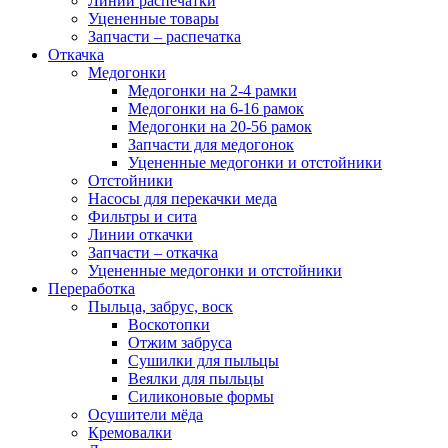
Линии распечатки
Уцененные товары
Запчасти – распечатка
Откачка
Медогонки
Медогонки на 2-4 рамки
Медогонки на 6-16 рамок
Медогонки на 20-56 рамок
Запчасти для медогонок
Уцененные медогонки и отстойники
Отстойники
Насосы для перекачки меда
Фильтры и сита
Линии откачки
Запчасти – откачка
Уцененные медогонки и отстойники
Переработка
Пыльца, забрус, воск
Воскотопки
Отжим забруса
Сушилки для пыльцы
Веялки для пыльцы
Силиконовые формы
Осушители мёда
Кремовалки