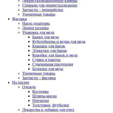
Декристаллизационные камеры
Спирали для декристаллизации
Запчасти – переработка
Уцененные товары
Фасовка
Насос-дозаторы
Линии розлива
Упаковка для меда
Банки для меда
Куботейнеры и ведра для меда
Крышки для банок
Этикетки для банок
Коробки для банок и меда
Сумки и пакеты
Сувенирная продукция
Бочонки для меда
Уцененные товары
Запчасти – фасовка
На пасеке
Одежда
Костюмы
Шляпы-маски
Перчатки
Толстовки, футболки
Лекарства и добавки для пчел