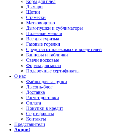
Корм для пчел
Дымари
Щетки
Стамески
Матководство
Дым-пушки и сублиматоры
Полезные мелочи
Все для туризма
Газовые горелки
Средства от насекомых и вредителей
Баннеры и таблички
Свечи восковые
Формы для мыла
Подарочные сертификаты
О нас
Файлы для загрузки
Лысонь-блог
Доставка
Расчет доставки
Оплата
Покупки в кредит
Сертификаты
Контакты
Представители
Акции!