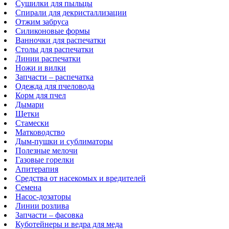
Сушилки для пыльцы
Спирали для декристаллизации
Отжим забруса
Силиконовые формы
Ванночки для распечатки
Столы для распечатки
Линии распечатки
Ножи и вилки
Запчасти – распечатка
Одежда для пчеловода
Корм для пчел
Дымари
Щетки
Стамески
Матководство
Дым-пушки и сублиматоры
Полезные мелочи
Газовые горелки
Апитерапия
Средства от насекомых и вредителей
Семена
Насос-дозаторы
Линии розлива
Запчасти – фасовка
Куботейнеры и ведра для меда