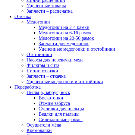
Линии распечатки
Уцененные товары
Запчасти – распечатка
Откачка
Медогонки
Медогонки на 2-4 рамки
Медогонки на 6-16 рамок
Медогонки на 20-56 рамок
Запчасти для медогонок
Уцененные медогонки и отстойники
Отстойники
Насосы для перекачки меда
Фильтры и сита
Линии откачки
Запчасти – откачка
Уцененные медогонки и отстойники
Переработка
Пыльца, забрус, воск
Воскотопки
Отжим забруса
Сушилки для пыльцы
Веялки для пыльцы
Силиконовые формы
Осушители мёда
Кремовалки