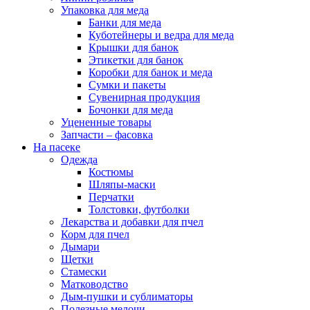
Упаковка для меда
Банки для меда
Куботейнеры и ведра для меда
Крышки для банок
Этикетки для банок
Коробки для банок и меда
Сумки и пакеты
Сувенирная продукция
Бочонки для меда
Уцененные товары
Запчасти – фасовка
На пасеке
Одежда
Костюмы
Шляпы-маски
Перчатки
Толстовки, футболки
Лекарства и добавки для пчел
Корм для пчел
Дымари
Щетки
Стамески
Матководство
Дым-пушки и сублиматоры
Полезные мелочи