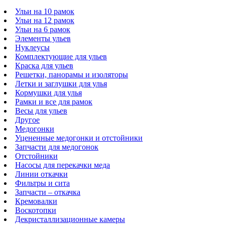
Ульи на 10 рамок
Ульи на 12 рамок
Ульи на 6 рамок
Элементы ульев
Нуклеусы
Комплектующие для ульев
Краска для ульев
Решетки, панорамы и изоляторы
Летки и заглушки для улья
Кормушки для улья
Рамки и все для рамок
Весы для ульев
Другое
Медогонки
Уцененные медогонки и отстойники
Запчасти для медогонок
Отстойники
Насосы для перекачки меда
Линии откачки
Фильтры и сита
Запчасти – откачка
Кремовалки
Воскотопки
Декристаллизационные камеры