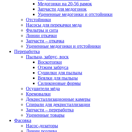
Медогонки на 20-56 рамок
Запчасти для медогонок
Уцененные медогонки и отстойники
Отстойники
Насосы для перекачки меда
Фильтры и сита
Линии откачки
Запчасти – откачка
Уцененные медогонки и отстойники
Переработка
Пыльца, забрус, воск
Воскотопки
Отжим забруса
Сушилки для пыльцы
Веялки для пыльцы
Силиконовые формы
Осушители мёда
Кремовалки
Декристаллизационные камеры
Спирали для декристаллизации
Запчасти – переработка
Уцененные товары
Фасовка
Насос-дозаторы
Линии розлива