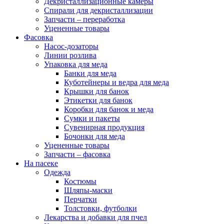
Декристаллизационные камеры
Спирали для декристаллизации
Запчасти – переработка
Уцененные товары
Фасовка
Насос-дозаторы
Линии розлива
Упаковка для меда
Банки для меда
Куботейнеры и ведра для меда
Крышки для банок
Этикетки для банок
Коробки для банок и меда
Сумки и пакеты
Сувенирная продукция
Бочонки для меда
Уцененные товары
Запчасти – фасовка
На пасеке
Одежда
Костюмы
Шляпы-маски
Перчатки
Толстовки, футболки
Лекарства и добавки для пчел