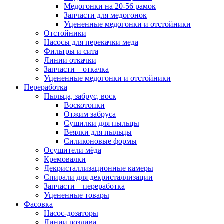
Медогонки на 20-56 рамок
Запчасти для медогонок
Уцененные медогонки и отстойники
Отстойники
Насосы для перекачки меда
Фильтры и сита
Линии откачки
Запчасти – откачка
Уцененные медогонки и отстойники
Переработка
Пыльца, забрус, воск
Воскотопки
Отжим забруса
Сушилки для пыльцы
Веялки для пыльцы
Силиконовые формы
Осушители мёда
Кремовалки
Декристаллизационные камеры
Спирали для декристаллизации
Запчасти – переработка
Уцененные товары
Фасовка
Насос-дозаторы
Линии розлива