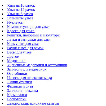
Ульи на 10 рамок
Ульи на 12 рамок
Ульи на 6 рамок
Элементы ульев
Нуклеусы
Комплектующие для ульев
Краска для ульев
Решетки, панорамы и изоляторы
Летки и заглушки для улья
Кормушки для улья
Рамки и все для рамок
Весы для ульев
Другое
Медогонки
Уцененные медогонки и отстойники
Запчасти для медогонок
Отстойники
Насосы для перекачки меда
Линии откачки
Фильтры и сита
Запчасти – откачка
Кремовалки
Воскотопки
Декристаллизационные камеры