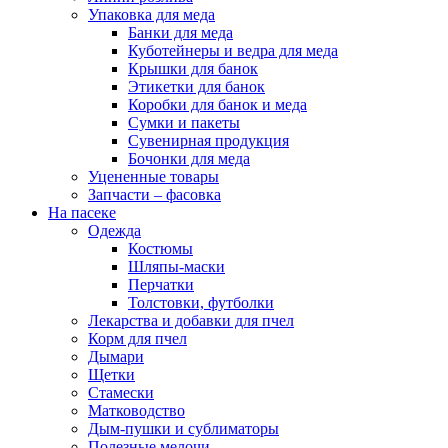
Упаковка для меда
Банки для меда
Куботейнеры и ведра для меда
Крышки для банок
Этикетки для банок
Коробки для банок и меда
Сумки и пакеты
Сувенирная продукция
Бочонки для меда
Уцененные товары
Запчасти – фасовка
На пасеке
Одежда
Костюмы
Шляпы-маски
Перчатки
Толстовки, футболки
Лекарства и добавки для пчел
Корм для пчел
Дымари
Щетки
Стамески
Матководство
Дым-пушки и сублиматоры
Полезные мелочи