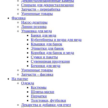
Декристаллизационные камеры
Спирали для декристаллизации
Запчасти – переработка
Уцененные товары
Фасовка
Насос-дозаторы
Линии розлива
Упаковка для меда
Банки для меда
Куботейнеры и ведра для меда
Крышки для банок
Этикетки для банок
Коробки для банок и меда
Сумки и пакеты
Сувенирная продукция
Бочонки для меда
Уцененные товары
Запчасти – фасовка
На пасеке
Одежда
Костюмы
Шляпы-маски
Перчатки
Толстовки, футболки
Лекарства и добавки для пчел