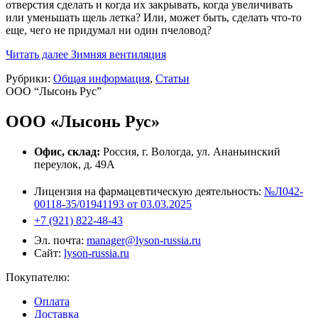
отверстия сделать и когда их закрывать, когда увеличивать
или уменьшать щель летка? Или, может быть, сделать что-то
еще, чего не придумал ни один пчеловод?
Читать далее
Зимняя вентиляция
Рубрики:
Общая информация
,
Статьи
ООО “Лысонь Рус”
ООО «Лысонь Рус»
Офис, склад:
Россия, г. Вологда, ул. Ананьинский
переулок, д. 49А
Лицензия на фармацевтическую деятельность:
№Л042-
00118-35/01941193 от 03.03.2025
+7 (921) 822-48-43
Эл. почта:
manager@lyson-russia.ru
Сайт:
lyson-russia.ru
Покупателю:
Оплата
Доставка