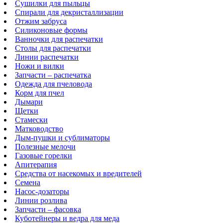
Сушилки для пыльцы
Спирали для декристаллизации
Отжим забруса
Силиконовые формы
Ванночки для распечатки
Столы для распечатки
Линии распечатки
Ножи и вилки
Запчасти – распечатка
Одежда для пчеловода
Корм для пчел
Дымари
Щетки
Стамески
Матководство
Дым-пушки и сублиматоры
Полезные мелочи
Газовые горелки
Апитерапия
Средства от насекомых и вредителей
Семена
Насос-дозаторы
Линии розлива
Запчасти – фасовка
Куботейнеры и ведра для меда