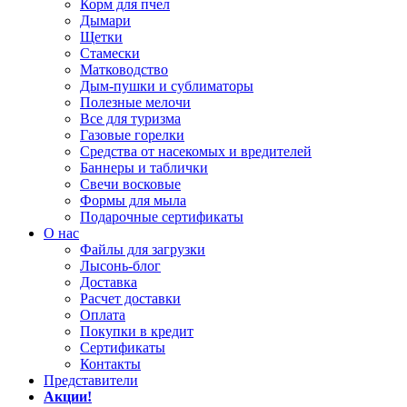
Корм для пчел
Дымари
Щетки
Стамески
Матководство
Дым-пушки и сублиматоры
Полезные мелочи
Все для туризма
Газовые горелки
Средства от насекомых и вредителей
Баннеры и таблички
Свечи восковые
Формы для мыла
Подарочные сертификаты
О нас
Файлы для загрузки
Лысонь-блог
Доставка
Расчет доставки
Оплата
Покупки в кредит
Сертификаты
Контакты
Представители
Акции!