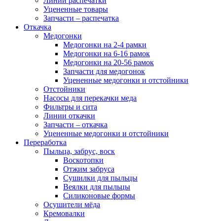
Линии распечатки
Уцененные товары
Запчасти – распечатка
Откачка
Медогонки
Медогонки на 2-4 рамки
Медогонки на 6-16 рамок
Медогонки на 20-56 рамок
Запчасти для медогонок
Уцененные медогонки и отстойники
Отстойники
Насосы для перекачки меда
Фильтры и сита
Линии откачки
Запчасти – откачка
Уцененные медогонки и отстойники
Переработка
Пыльца, забрус, воск
Воскотопки
Отжим забруса
Сушилки для пыльцы
Веялки для пыльцы
Силиконовые формы
Осушители мёда
Кремовалки