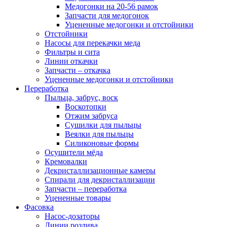
Медогонки на 20-56 рамок
Запчасти для медогонок
Уцененные медогонки и отстойники
Отстойники
Насосы для перекачки меда
Фильтры и сита
Линии откачки
Запчасти – откачка
Уцененные медогонки и отстойники
Переработка
Пыльца, забрус, воск
Воскотопки
Отжим забруса
Сушилки для пыльцы
Веялки для пыльцы
Силиконовые формы
Осушители мёда
Кремовалки
Декристаллизационные камеры
Спирали для декристаллизации
Запчасти – переработка
Уцененные товары
Фасовка
Насос-дозаторы
Линии розлива