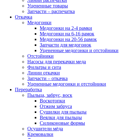
Линии распечатки
Уцененные товары
Запчасти – распечатка
Откачка
Медогонки
Медогонки на 2-4 рамки
Медогонки на 6-16 рамок
Медогонки на 20-56 рамок
Запчасти для медогонок
Уцененные медогонки и отстойники
Отстойники
Насосы для перекачки меда
Фильтры и сита
Линии откачки
Запчасти – откачка
Уцененные медогонки и отстойники
Переработка
Пыльца, забрус, воск
Воскотопки
Отжим забруса
Сушилки для пыльцы
Веялки для пыльцы
Силиконовые формы
Осушители мёда
Кремовалки