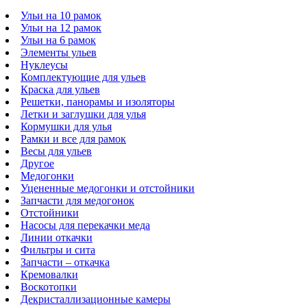
Ульи на 10 рамок
Ульи на 12 рамок
Ульи на 6 рамок
Элементы ульев
Нуклеусы
Комплектующие для ульев
Краска для ульев
Решетки, панорамы и изоляторы
Летки и заглушки для улья
Кормушки для улья
Рамки и все для рамок
Весы для ульев
Другое
Медогонки
Уцененные медогонки и отстойники
Запчасти для медогонок
Отстойники
Насосы для перекачки меда
Линии откачки
Фильтры и сита
Запчасти – откачка
Кремовалки
Воскотопки
Декристаллизационные камеры