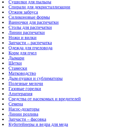
Сушилки для пыльцы
Спирали для декристаллизации
Отжим забруса
Силиконовые формы
Ванночки для распечатки
Столы для распечатки
Линии распечатки
Ножи и вилки
Запчасти – распечатка
Одежда для пчеловода
Корм для пчел
Дымари
Щетки
Стамески
Матководство
Дым-пушки и сублиматоры
Полезные мелочи
Газовые горелки
Апитерапия
Средства от насекомых и вредителей
Семена
Насос-дозаторы
Линии розлива
Запчасти – фасовка
Куботейнеры и ведра для меда