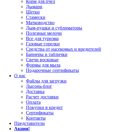
Корм для пчел
Дымари
Щетки
Стамески
Матководство
Дым-пушки и сублиматоры
Полезные мелочи
Все для туризма
Газовые горелки
Средства от насекомых и вредителей
Баннеры и таблички
Свечи восковые
Формы для мыла
Подарочные сертификаты
О нас
Файлы для загрузки
Лысонь-блог
Доставка
Расчет доставки
Оплата
Покупки в кредит
Сертификаты
Контакты
Представители
Акции!