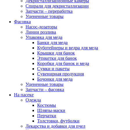
Декристаллизационные камеры
Спирали для декристаллизации
Запчасти – переработка
Уцененные товары
Фасовка
Насос-дозаторы
Линии розлива
Упаковка для меда
Банки для меда
Куботейнеры и ведра для меда
Крышки для банок
Этикетки для банок
Коробки для банок и меда
Сумки и пакеты
Сувенирная продукция
Бочонки для меда
Уцененные товары
Запчасти – фасовка
На пасеке
Одежда
Костюмы
Шляпы-маски
Перчатки
Толстовки, футболки
Лекарства и добавки для пчел