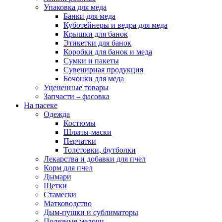
Упаковка для меда
Банки для меда
Куботейнеры и ведра для меда
Крышки для банок
Этикетки для банок
Коробки для банок и меда
Сумки и пакеты
Сувенирная продукция
Бочонки для меда
Уцененные товары
Запчасти – фасовка
На пасеке
Одежда
Костюмы
Шляпы-маски
Перчатки
Толстовки, футболки
Лекарства и добавки для пчел
Корм для пчел
Дымари
Щетки
Стамески
Матководство
Дым-пушки и сублиматоры
Полезные мелочи