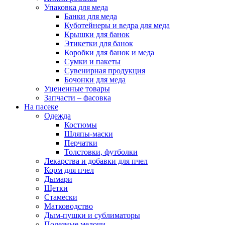
Упаковка для меда
Банки для меда
Куботейнеры и ведра для меда
Крышки для банок
Этикетки для банок
Коробки для банок и меда
Сумки и пакеты
Сувенирная продукция
Бочонки для меда
Уцененные товары
Запчасти – фасовка
На пасеке
Одежда
Костюмы
Шляпы-маски
Перчатки
Толстовки, футболки
Лекарства и добавки для пчел
Корм для пчел
Дымари
Щетки
Стамески
Матководство
Дым-пушки и сублиматоры
Полезные мелочи