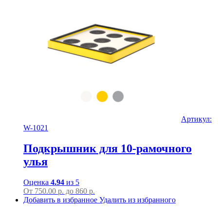
Артикул:
W-1021
Подкрышник для 10-рамочного
улья
Оценка
4.94
из 5
От
750.00
р.
до
860 р.
Добавить в избранное
Удалить из избранного