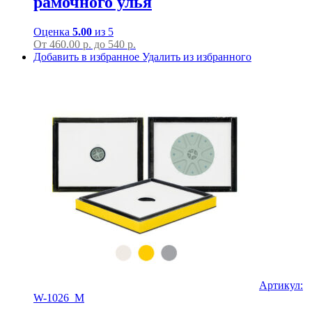
рамочного улья
Оценка
5.00
из 5
От
460.00
р.
до
540 р.
Добавить в избранное
Удалить из избранного
Артикул:
W-1026_M