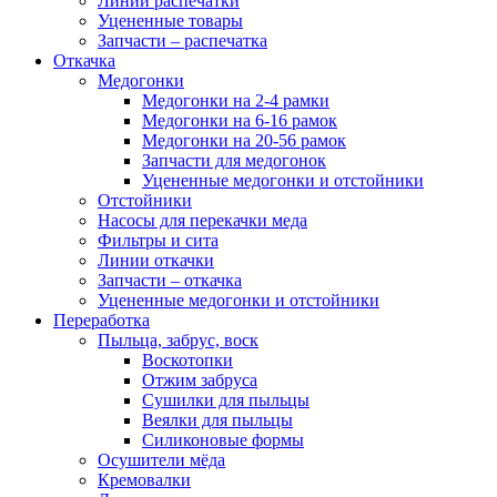
Линии распечатки
Уцененные товары
Запчасти – распечатка
Откачка
Медогонки
Медогонки на 2-4 рамки
Медогонки на 6-16 рамок
Медогонки на 20-56 рамок
Запчасти для медогонок
Уцененные медогонки и отстойники
Отстойники
Насосы для перекачки меда
Фильтры и сита
Линии откачки
Запчасти – откачка
Уцененные медогонки и отстойники
Переработка
Пыльца, забрус, воск
Воскотопки
Отжим забруса
Сушилки для пыльцы
Веялки для пыльцы
Силиконовые формы
Осушители мёда
Кремовалки