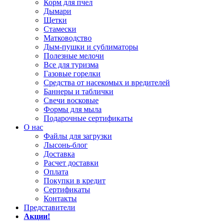
Корм для пчел
Дымари
Щетки
Стамески
Матководство
Дым-пушки и сублиматоры
Полезные мелочи
Все для туризма
Газовые горелки
Средства от насекомых и вредителей
Баннеры и таблички
Свечи восковые
Формы для мыла
Подарочные сертификаты
О нас
Файлы для загрузки
Лысонь-блог
Доставка
Расчет доставки
Оплата
Покупки в кредит
Сертификаты
Контакты
Представители
Акции!