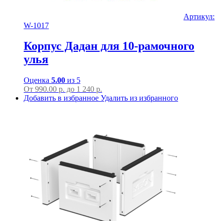
Артикул:
W-1017
Корпус Дадан для 10-рамочного
улья
Оценка
5.00
из 5
От
990.00
р.
до
1 240 р.
Добавить в избранное
Удалить из избранного