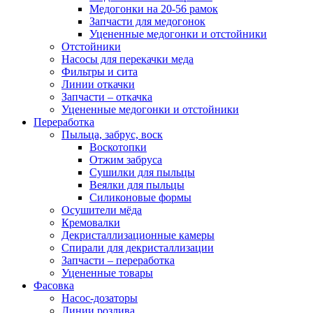
Медогонки на 20-56 рамок
Запчасти для медогонок
Уцененные медогонки и отстойники
Отстойники
Насосы для перекачки меда
Фильтры и сита
Линии откачки
Запчасти – откачка
Уцененные медогонки и отстойники
Переработка
Пыльца, забрус, воск
Воскотопки
Отжим забруса
Сушилки для пыльцы
Веялки для пыльцы
Силиконовые формы
Осушители мёда
Кремовалки
Декристаллизационные камеры
Спирали для декристаллизации
Запчасти – переработка
Уцененные товары
Фасовка
Насос-дозаторы
Линии розлива