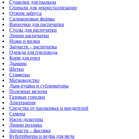
Сушилки для пыльцы
Спирали для декристаллизации
Отжим забруса
Силиконовые формы
Ванночки для распечатки
Столы для распечатки
Линии распечатки
Ножи и вилки
Запчасти – распечатка
Одежда для пчеловода
Корм для пчел
Дымари
Щетки
Стамески
Матководство
Дым-пушки и сублиматоры
Полезные мелочи
Газовые горелки
Апитерапия
Средства от насекомых и вредителей
Семена
Насос-дозаторы
Линии розлива
Запчасти – фасовка
Куботейнеры и ведра для меда