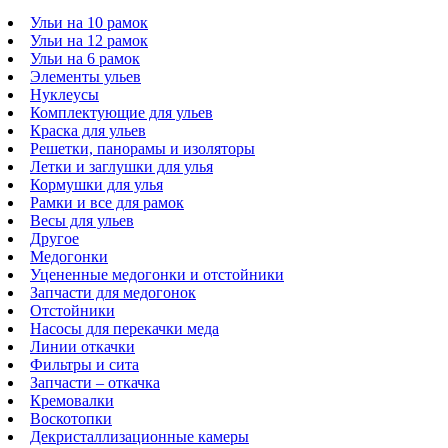
Ульи на 10 рамок
Ульи на 12 рамок
Ульи на 6 рамок
Элементы ульев
Нуклеусы
Комплектующие для ульев
Краска для ульев
Решетки, панорамы и изоляторы
Летки и заглушки для улья
Кормушки для улья
Рамки и все для рамок
Весы для ульев
Другое
Медогонки
Уцененные медогонки и отстойники
Запчасти для медогонок
Отстойники
Насосы для перекачки меда
Линии откачки
Фильтры и сита
Запчасти – откачка
Кремовалки
Воскотопки
Декристаллизационные камеры