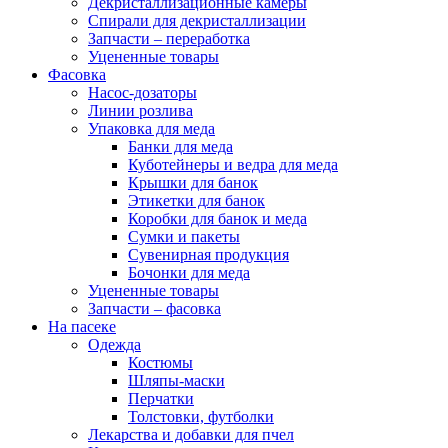
Декристаллизационные камеры
Спирали для декристаллизации
Запчасти – переработка
Уцененные товары
Фасовка
Насос-дозаторы
Линии розлива
Упаковка для меда
Банки для меда
Куботейнеры и ведра для меда
Крышки для банок
Этикетки для банок
Коробки для банок и меда
Сумки и пакеты
Сувенирная продукция
Бочонки для меда
Уцененные товары
Запчасти – фасовка
На пасеке
Одежда
Костюмы
Шляпы-маски
Перчатки
Толстовки, футболки
Лекарства и добавки для пчел