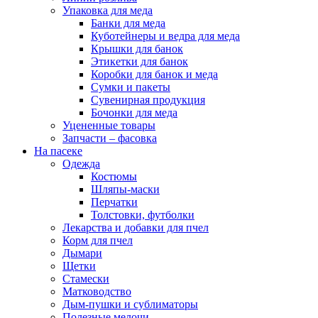
Упаковка для меда
Банки для меда
Куботейнеры и ведра для меда
Крышки для банок
Этикетки для банок
Коробки для банок и меда
Сумки и пакеты
Сувенирная продукция
Бочонки для меда
Уцененные товары
Запчасти – фасовка
На пасеке
Одежда
Костюмы
Шляпы-маски
Перчатки
Толстовки, футболки
Лекарства и добавки для пчел
Корм для пчел
Дымари
Щетки
Стамески
Матководство
Дым-пушки и сублиматоры
Полезные мелочи