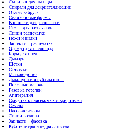
Сушилки для пыльцы
Спирали для декристаллизации
Отжим забруса
Силиконовые формы
Ванночки для распечатки
Столы для распечатки
Линии распечатки
Ножи и вилки
Запчасти – распечатка
Одежда для пчеловода
Корм для пчел
Дымари
Щетки
Стамески
Матководство
Дым-пушки и сублиматоры
Полезные мелочи
Газовые горелки
Апитерапия
Средства от насекомых и вредителей
Семена
Насос-дозаторы
Линии розлива
Запчасти – фасовка
Куботейнеры и ведра для меда