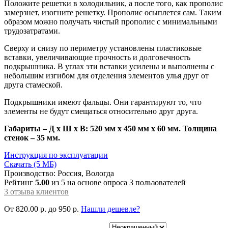
Положите решетки в холодильник, а после того, как прополис
замерзнет, изогните решетку. Прополис осыплется сам. Таким
образом можно получать чистый прополис с минимальными
трудозатратами.
Сверху и снизу по периметру установлены пластиковые
вставки, увеличивающие прочность и долговечность
подкрышника. В углах эти вставки усилены и выполнены с
небольшим изгибом для отделения элементов улья друг от
друга стамеской.
Подкрышники имеют фальцы. Они гарантируют то, что
элементы не будут смещаться относительно друг друга.
Габариты – Д х Ш х В: 520 мм x 450 мм x 60 мм. Толщина
стенок – 35 мм.
Инструкция по эксплуатации
Скачать (5 МБ)
Производство: Россия, Вологда
Рейтинг
5.00
из 5 на основе опроса
3
пользователей
3
отзыва клиентов
От
820.00
р.
до
950 р.
Нашли дешевле?