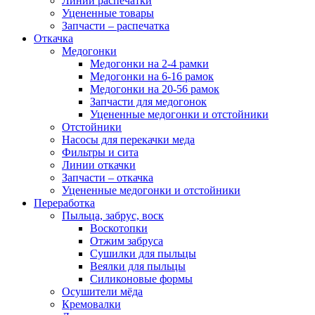
Линии распечатки
Уцененные товары
Запчасти – распечатка
Откачка
Медогонки
Медогонки на 2-4 рамки
Медогонки на 6-16 рамок
Медогонки на 20-56 рамок
Запчасти для медогонок
Уцененные медогонки и отстойники
Отстойники
Насосы для перекачки меда
Фильтры и сита
Линии откачки
Запчасти – откачка
Уцененные медогонки и отстойники
Переработка
Пыльца, забрус, воск
Воскотопки
Отжим забруса
Сушилки для пыльцы
Веялки для пыльцы
Силиконовые формы
Осушители мёда
Кремовалки