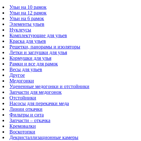
Ульи на 10 рамок
Ульи на 12 рамок
Ульи на 6 рамок
Элементы ульев
Нуклеусы
Комплектующие для ульев
Краска для ульев
Решетки, панорамы и изоляторы
Летки и заглушки для улья
Кормушки для улья
Рамки и все для рамок
Весы для ульев
Другое
Медогонки
Уцененные медогонки и отстойники
Запчасти для медогонок
Отстойники
Насосы для перекачки меда
Линии откачки
Фильтры и сита
Запчасти – откачка
Кремовалки
Воскотопки
Декристаллизационные камеры