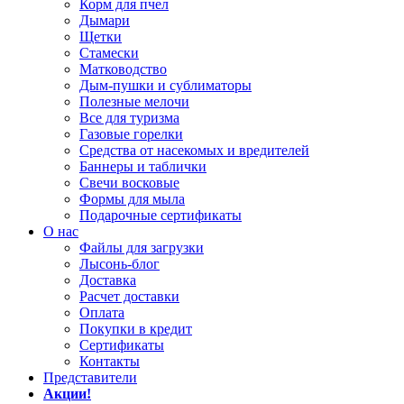
Корм для пчел
Дымари
Щетки
Стамески
Матководство
Дым-пушки и сублиматоры
Полезные мелочи
Все для туризма
Газовые горелки
Средства от насекомых и вредителей
Баннеры и таблички
Свечи восковые
Формы для мыла
Подарочные сертификаты
О нас
Файлы для загрузки
Лысонь-блог
Доставка
Расчет доставки
Оплата
Покупки в кредит
Сертификаты
Контакты
Представители
Акции!