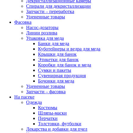
Декристаллизационные камеры
Спирали для декристаллизации
Запчасти – переработка
Уцененные товары
Фасовка
Насос-дозаторы
Линии розлива
Упаковка для меда
Банки для меда
Куботейнеры и ведра для меда
Крышки для банок
Этикетки для банок
Коробки для банок и меда
Сумки и пакеты
Сувенирная продукция
Бочонки для меда
Уцененные товары
Запчасти – фасовка
На пасеке
Одежда
Костюмы
Шляпы-маски
Перчатки
Толстовки, футболки
Лекарства и добавки для пчел