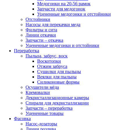
Медогонки на 20-56 рамок
Запчасти для медогонок
Уцененные медогонки и отстойники
Отстойники
Насосы для перекачки меда
Фильтры и сита
Линии откачки
Запчасти – откачка
Уцененные медогонки и отстойники
Переработка
Пыльца, забрус, воск
Воскотопки
Отжим забруса
Сушилки для пыльцы
Веялки для пыльцы
Силиконовые формы
Осушители мёда
Кремовалки
Декристаллизационные камеры
Спирали для декристаллизации
Запчасти – переработка
Уцененные товары
Фасовка
Насос-дозаторы
Линии розлива