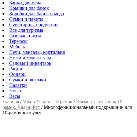
Банки для меда
Крышки для банок
Коробки для банок и меда
Сумки и пакеты
Сувенирная продукция
Все для туризма
Газовые плиты
Термосы
Мебель
Печи, мангалы, коптильни
Ножи и мультитулы
Садовый инвентарь
Рации
Фонари
Сумки и рюкзаки
Палатки
Носки
Весы
Главная
/
Ульи
/
Ульи на 10 рамок
/
Элементы ульев на 10
рамок, Дадан, Рут
/
Многофункциональный подкрышник для
10-рамочного улья