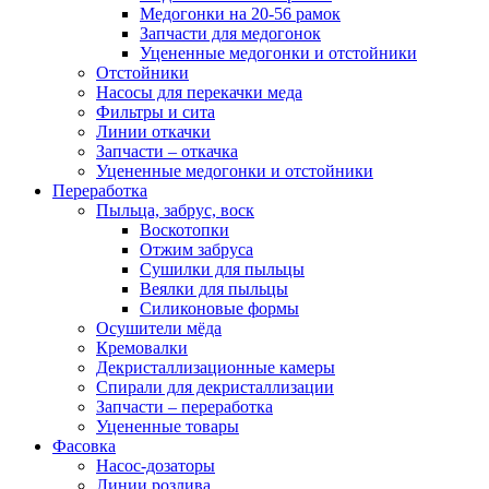
Медогонки на 20-56 рамок
Запчасти для медогонок
Уцененные медогонки и отстойники
Отстойники
Насосы для перекачки меда
Фильтры и сита
Линии откачки
Запчасти – откачка
Уцененные медогонки и отстойники
Переработка
Пыльца, забрус, воск
Воскотопки
Отжим забруса
Сушилки для пыльцы
Веялки для пыльцы
Силиконовые формы
Осушители мёда
Кремовалки
Декристаллизационные камеры
Спирали для декристаллизации
Запчасти – переработка
Уцененные товары
Фасовка
Насос-дозаторы
Линии розлива