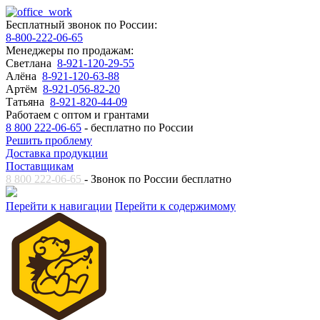
Бесплатный звонок по России:
8-800-222-06-65
Менеджеры по продажам:
Светлана
8-921-120-29-55
Алёна
8-921-120-63-88
Артём
8-921-056-82-20
Татьяна
8-921-820-44-09
Работаем с оптом и грантами
8 800 222-06-65
- бесплатно по России
Решить проблему
Доставка продукции
Поставщикам
8 800 222-06-65
- Звонок по России бесплатно
Перейти к навигации
Перейти к содержимому