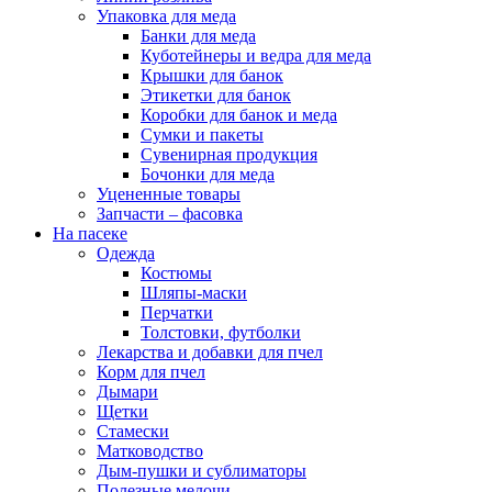
Упаковка для меда
Банки для меда
Куботейнеры и ведра для меда
Крышки для банок
Этикетки для банок
Коробки для банок и меда
Сумки и пакеты
Сувенирная продукция
Бочонки для меда
Уцененные товары
Запчасти – фасовка
На пасеке
Одежда
Костюмы
Шляпы-маски
Перчатки
Толстовки, футболки
Лекарства и добавки для пчел
Корм для пчел
Дымари
Щетки
Стамески
Матководство
Дым-пушки и сублиматоры
Полезные мелочи