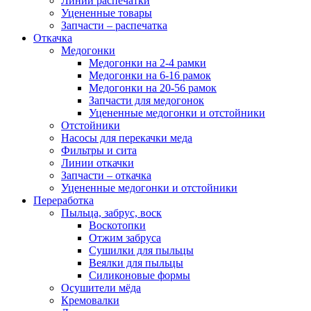
Линии распечатки
Уцененные товары
Запчасти – распечатка
Откачка
Медогонки
Медогонки на 2-4 рамки
Медогонки на 6-16 рамок
Медогонки на 20-56 рамок
Запчасти для медогонок
Уцененные медогонки и отстойники
Отстойники
Насосы для перекачки меда
Фильтры и сита
Линии откачки
Запчасти – откачка
Уцененные медогонки и отстойники
Переработка
Пыльца, забрус, воск
Воскотопки
Отжим забруса
Сушилки для пыльцы
Веялки для пыльцы
Силиконовые формы
Осушители мёда
Кремовалки