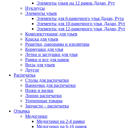
Элементы ульев на 12 рамок Дадан, Рут
Нуклеусы
Элементы ульев
Элементы для 6-рамочного улья Дадан, Рута
Элементы для 10-рамочного улья, Дадан, Рут
Элементы для 12-рамочного улья, Дадан, Рут
Комплектующие для ульев
Краска для ульев
Решетки, панорамы и изоляторы
Кормушки для улья
Летки и заглушки для улья
Рамки и все для рамок
Весы для ульев
Другое
Распечатка
Столы для распечатки
Ванночки для распечатки
Ножи и вилки
Линии распечатки
Уцененные товары
Запчасти – распечатка
Откачка
Медогонки
Медогонки на 2-4 рамки
Медогонки на 6-16 рамок