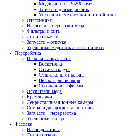
Медогонки на 20-56 рамок
Запчасти для медогонок
Уцененные медогонки и отстойники
Отстойники
Насосы для перекачки меда
Фильтры и сита
Линии откачки
Запчасти – откачка
Уцененные медогонки и отстойники
Переработка
Пыльца, забрус, воск
Воскотопки
Отжим забруса
Сушилки для пыльцы
Веялки для пыльцы
Силиконовые формы
Осушители мёда
Кремовалки
Декристаллизационные камеры
Спирали для декристаллизации
Запчасти – переработка
Уцененные товары
Фасовка
Насос-дозаторы
Линии розлива