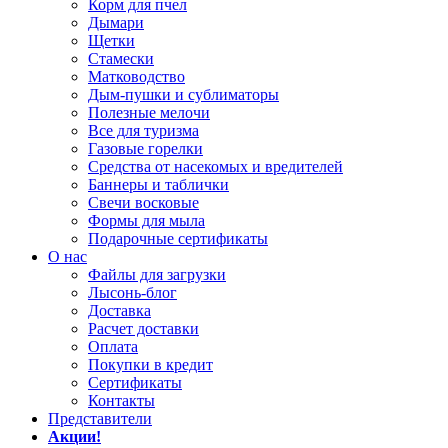
Корм для пчел
Дымари
Щетки
Стамески
Матководство
Дым-пушки и сублиматоры
Полезные мелочи
Все для туризма
Газовые горелки
Средства от насекомых и вредителей
Баннеры и таблички
Свечи восковые
Формы для мыла
Подарочные сертификаты
О нас
Файлы для загрузки
Лысонь-блог
Доставка
Расчет доставки
Оплата
Покупки в кредит
Сертификаты
Контакты
Представители
Акции!