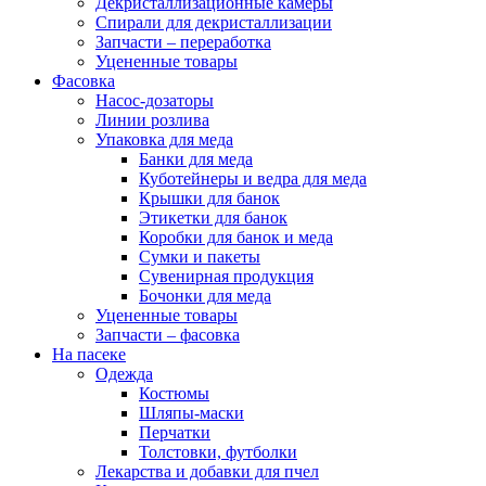
Декристаллизационные камеры
Спирали для декристаллизации
Запчасти – переработка
Уцененные товары
Фасовка
Насос-дозаторы
Линии розлива
Упаковка для меда
Банки для меда
Куботейнеры и ведра для меда
Крышки для банок
Этикетки для банок
Коробки для банок и меда
Сумки и пакеты
Сувенирная продукция
Бочонки для меда
Уцененные товары
Запчасти – фасовка
На пасеке
Одежда
Костюмы
Шляпы-маски
Перчатки
Толстовки, футболки
Лекарства и добавки для пчел