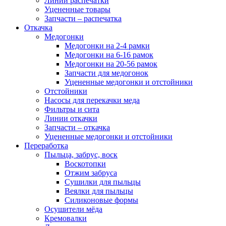
Линии распечатки
Уцененные товары
Запчасти – распечатка
Откачка
Медогонки
Медогонки на 2-4 рамки
Медогонки на 6-16 рамок
Медогонки на 20-56 рамок
Запчасти для медогонок
Уцененные медогонки и отстойники
Отстойники
Насосы для перекачки меда
Фильтры и сита
Линии откачки
Запчасти – откачка
Уцененные медогонки и отстойники
Переработка
Пыльца, забрус, воск
Воскотопки
Отжим забруса
Сушилки для пыльцы
Веялки для пыльцы
Силиконовые формы
Осушители мёда
Кремовалки