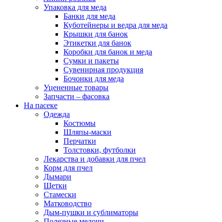
Упаковка для меда
Банки для меда
Куботейнеры и ведра для меда
Крышки для банок
Этикетки для банок
Коробки для банок и меда
Сумки и пакеты
Сувенирная продукция
Бочонки для меда
Уцененные товары
Запчасти – фасовка
На пасеке
Одежда
Костюмы
Шляпы-маски
Перчатки
Толстовки, футболки
Лекарства и добавки для пчел
Корм для пчел
Дымари
Щетки
Стамески
Матководство
Дым-пушки и сублиматоры
Полезные мелочи