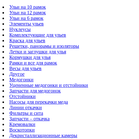
Ульи на 10 рамок
Ульи на 12 рамок
Ульи на 6 рамок
Элементы ульев
Нуклеусы
Комплектующие для ульев
Краска для ульев
Решетки, панорамы и изоляторы
Летки и заглушки для улья
Кормушки для улья
Рамки и все для рамок
Весы для ульев
Другое
Медогонки
Уцененные медогонки и отстойники
Запчасти для медогонок
Отстойники
Насосы для перекачки меда
Линии откачки
Фильтры и сита
Запчасти – откачка
Кремовалки
Воскотопки
Декристаллизационные камеры