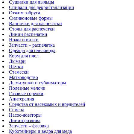
Сушилки для пыльцы
Спирали для декристаллизации
Отжим забруса
Силиконовые формы
Ванночки для распечатки
Столы для распечатки
Линии распечатки
Ножи и вилки
Запчасти – распечатка
Одежда для пчеловода
Корм для пчел
Дымари
Щетки
Стамески
Матководство
Дым-пушки и сублиматоры
Полезные мелочи
Газовые горелки
Апитерапия
Средства от насекомых и вредителей
Семена
Насос-дозаторы
Линии розлива
Запчасти – фасовка
Куботейнеры и ведра для меда