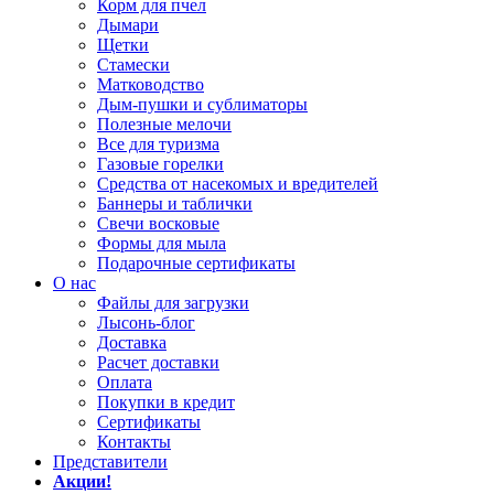
Корм для пчел
Дымари
Щетки
Стамески
Матководство
Дым-пушки и сублиматоры
Полезные мелочи
Все для туризма
Газовые горелки
Средства от насекомых и вредителей
Баннеры и таблички
Свечи восковые
Формы для мыла
Подарочные сертификаты
О нас
Файлы для загрузки
Лысонь-блог
Доставка
Расчет доставки
Оплата
Покупки в кредит
Сертификаты
Контакты
Представители
Акции!