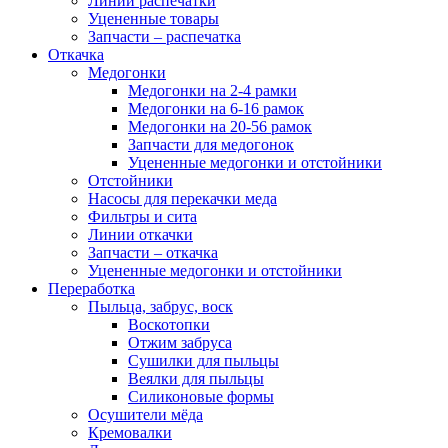
Линии распечатки
Уцененные товары
Запчасти – распечатка
Откачка
Медогонки
Медогонки на 2-4 рамки
Медогонки на 6-16 рамок
Медогонки на 20-56 рамок
Запчасти для медогонок
Уцененные медогонки и отстойники
Отстойники
Насосы для перекачки меда
Фильтры и сита
Линии откачки
Запчасти – откачка
Уцененные медогонки и отстойники
Переработка
Пыльца, забрус, воск
Воскотопки
Отжим забруса
Сушилки для пыльцы
Веялки для пыльцы
Силиконовые формы
Осушители мёда
Кремовалки