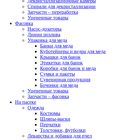
Декристаллизационные камеры
Спирали для декристаллизации
Запчасти – переработка
Уцененные товары
Фасовка
Насос-дозаторы
Линии розлива
Упаковка для меда
Банки для меда
Куботейнеры и ведра для меда
Крышки для банок
Этикетки для банок
Коробки для банок и меда
Сумки и пакеты
Сувенирная продукция
Бочонки для меда
Уцененные товары
Запчасти – фасовка
На пасеке
Одежда
Костюмы
Шляпы-маски
Перчатки
Толстовки, футболки
Лекарства и добавки для пчел