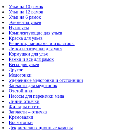
Ульи на 10 рамок
Ульи на 12 рамок
Ульи на 6 рамок
Элементы ульев
Нуклеусы
Комплектующие для ульев
Краска для ульев
Решетки, панорамы и изоляторы
Летки и заглушки для улья
Кормушки для улья
Рамки и все для рамок
Весы для ульев
Другое
Медогонки
Уцененные медогонки и отстойники
Запчасти для медогонок
Отстойники
Насосы для перекачки меда
Линии откачки
Фильтры и сита
Запчасти – откачка
Кремовалки
Воскотопки
Декристаллизационные камеры