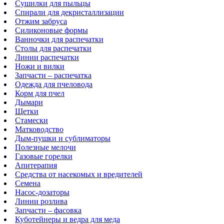
Сушилки для пыльцы
Спирали для декристаллизации
Отжим забруса
Силиконовые формы
Ванночки для распечатки
Столы для распечатки
Линии распечатки
Ножи и вилки
Запчасти – распечатка
Одежда для пчеловода
Корм для пчел
Дымари
Щетки
Стамески
Матководство
Дым-пушки и сублиматоры
Полезные мелочи
Газовые горелки
Апитерапия
Средства от насекомых и вредителей
Семена
Насос-дозаторы
Линии розлива
Запчасти – фасовка
Куботейнеры и ведра для меда