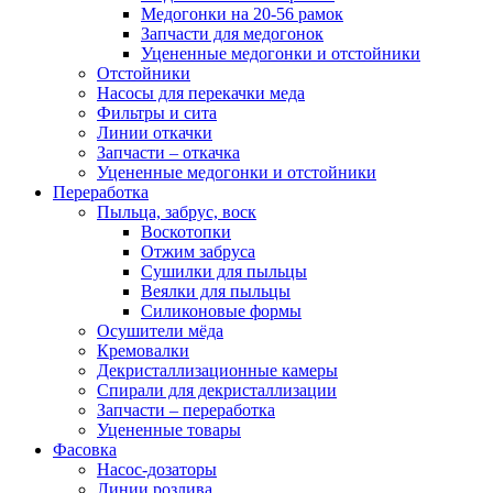
Медогонки на 20-56 рамок
Запчасти для медогонок
Уцененные медогонки и отстойники
Отстойники
Насосы для перекачки меда
Фильтры и сита
Линии откачки
Запчасти – откачка
Уцененные медогонки и отстойники
Переработка
Пыльца, забрус, воск
Воскотопки
Отжим забруса
Сушилки для пыльцы
Веялки для пыльцы
Силиконовые формы
Осушители мёда
Кремовалки
Декристаллизационные камеры
Спирали для декристаллизации
Запчасти – переработка
Уцененные товары
Фасовка
Насос-дозаторы
Линии розлива