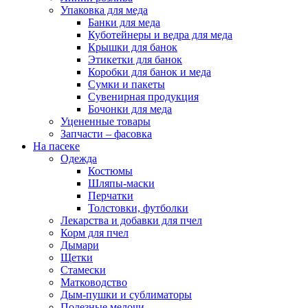
Упаковка для меда
Банки для меда
Куботейнеры и ведра для меда
Крышки для банок
Этикетки для банок
Коробки для банок и меда
Сумки и пакеты
Сувенирная продукция
Бочонки для меда
Уцененные товары
Запчасти – фасовка
На пасеке
Одежда
Костюмы
Шляпы-маски
Перчатки
Толстовки, футболки
Лекарства и добавки для пчел
Корм для пчел
Дымари
Щетки
Стамески
Матководство
Дым-пушки и сублиматоры
Полезные мелочи