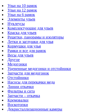
Ульи на 10 рамок
Ульи на 12 рамок
Ульи на 6 рамок
Элементы ульев
Нуклеусы
Комплектующие для ульев
Краска для ульев
Решетки, панорамы и изоляторы
Летки и заглушки для улья
Кормушки для улья
Рамки и все для рамок
Весы для ульев
Другое
Медогонки
Уцененные медогонки и отстойники
Запчасти для медогонок
Отстойники
Насосы для перекачки меда
Линии откачки
Фильтры и сита
Запчасти – откачка
Кремовалки
Воскотопки
Декристаллизационные камеры