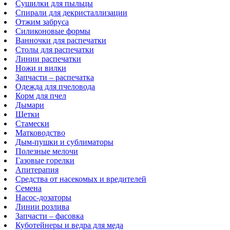
Сушилки для пыльцы
Спирали для декристаллизации
Отжим забруса
Силиконовые формы
Ванночки для распечатки
Столы для распечатки
Линии распечатки
Ножи и вилки
Запчасти – распечатка
Одежда для пчеловода
Корм для пчел
Дымари
Щетки
Стамески
Матководство
Дым-пушки и сублиматоры
Полезные мелочи
Газовые горелки
Апитерапия
Средства от насекомых и вредителей
Семена
Насос-дозаторы
Линии розлива
Запчасти – фасовка
Куботейнеры и ведра для меда