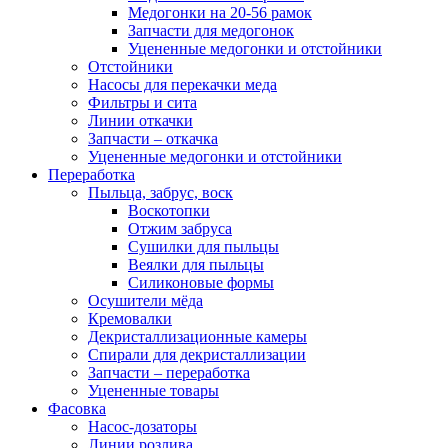
Медогонки на 20-56 рамок
Запчасти для медогонок
Уцененные медогонки и отстойники
Отстойники
Насосы для перекачки меда
Фильтры и сита
Линии откачки
Запчасти – откачка
Уцененные медогонки и отстойники
Переработка
Пыльца, забрус, воск
Воскотопки
Отжим забруса
Сушилки для пыльцы
Веялки для пыльцы
Силиконовые формы
Осушители мёда
Кремовалки
Декристаллизационные камеры
Спирали для декристаллизации
Запчасти – переработка
Уцененные товары
Фасовка
Насос-дозаторы
Линии розлива