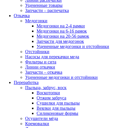
Линии распечатки
Уцененные товары
Запчасти – распечатка
Откачка
Медогонки
Медогонки на 2-4 рамки
Медогонки на 6-16 рамок
Медогонки на 20-56 рамок
Запчасти для медогонок
Уцененные медогонки и отстойники
Отстойники
Насосы для перекачки меда
Фильтры и сита
Линии откачки
Запчасти – откачка
Уцененные медогонки и отстойники
Переработка
Пыльца, забрус, воск
Воскотопки
Отжим забруса
Сушилки для пыльцы
Веялки для пыльцы
Силиконовые формы
Осушители мёда
Кремовалки