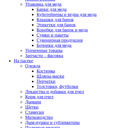
Упаковка для меда
Банки для меда
Куботейнеры и ведра для меда
Крышки для банок
Этикетки для банок
Коробки для банок и меда
Сумки и пакеты
Сувенирная продукция
Бочонки для меда
Уцененные товары
Запчасти – фасовка
На пасеке
Одежда
Костюмы
Шляпы-маски
Перчатки
Толстовки, футболки
Лекарства и добавки для пчел
Корм для пчел
Дымари
Щетки
Стамески
Матководство
Дым-пушки и сублиматоры
Полезные мелочи