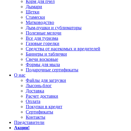
Корм для пчел
Дымари
Щетки
Стамески
Матководство
Дым-пушки и сублиматоры
Полезные мелочи
Все для туризма
Газовые горелки
Средства от насекомых и вредителей
Баннеры и таблички
Свечи восковые
Формы для мыла
Подарочные сертификаты
О нас
Файлы для загрузки
Лысонь-блог
Доставка
Расчет доставки
Оплата
Покупки в кредит
Сертификаты
Контакты
Представители
Акции!