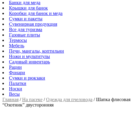
Банки для меда
Крышки для банок
Коробки для банок и меда
Сумки и пакеты
Сувенирная продукция
Все для туризма
Газовые плиты
Термосы
Мебель
Печи, мангалы, коптильни
Ножи и мультитулы
Садовый инвентарь
Рации
Фонари
Сумки и рюкзаки
Палатки
Носки
Весы
Главная
/
На пасеке
/
Одежда для пчеловода
/
Шапка флисовая
“Охотник” двусторонняя