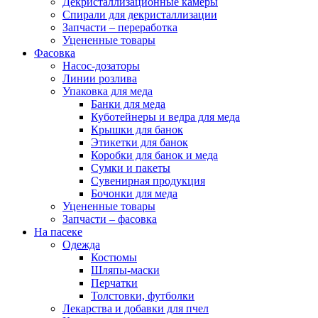
Декристаллизационные камеры
Спирали для декристаллизации
Запчасти – переработка
Уцененные товары
Фасовка
Насос-дозаторы
Линии розлива
Упаковка для меда
Банки для меда
Куботейнеры и ведра для меда
Крышки для банок
Этикетки для банок
Коробки для банок и меда
Сумки и пакеты
Сувенирная продукция
Бочонки для меда
Уцененные товары
Запчасти – фасовка
На пасеке
Одежда
Костюмы
Шляпы-маски
Перчатки
Толстовки, футболки
Лекарства и добавки для пчел