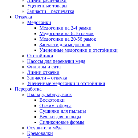
Линии распечатки
Уцененные товары
Запчасти – распечатка
Откачка
Медогонки
Медогонки на 2-4 рамки
Медогонки на 6-16 рамок
Медогонки на 20-56 рамок
Запчасти для медогонок
Уцененные медогонки и отстойники
Отстойники
Насосы для перекачки меда
Фильтры и сита
Линии откачки
Запчасти – откачка
Уцененные медогонки и отстойники
Переработка
Пыльца, забрус, воск
Воскотопки
Отжим забруса
Сушилки для пыльцы
Веялки для пыльцы
Силиконовые формы
Осушители мёда
Кремовалки