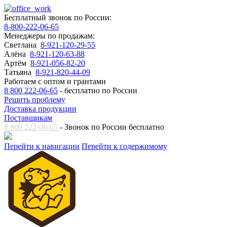
Бесплатный звонок по России:
8-800-222-06-65
Менеджеры по продажам:
Светлана
8-921-120-29-55
Алёна
8-921-120-63-88
Артём
8-921-056-82-20
Татьяна
8-921-820-44-09
Работаем с оптом и грантами
8 800 222-06-65
- бесплатно по России
Решить проблему
Доставка продукции
Поставщикам
8 800 222-06-65
- Звонок по России бесплатно
Перейти к навигации
Перейти к содержимому