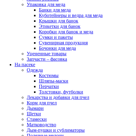
Упаковка для меда
Банки для меда
Куботейнеры и ведра для меда
Крышки для банок
Этикетки для банок
Коробки для банок и меда
Сумки и пакеты
Сувенирная продукция
Бочонки для меда
Уцененные товары
Запчасти – фасовка
На пасеке
Одежда
Костюмы
Шляпы-маски
Перчатки
Толстовки, футболки
Лекарства и добавки для пчел
Корм для пчел
Дымари
Щетки
Стамески
Матководство
Дым-пушки и сублиматоры
Полезные мелочи