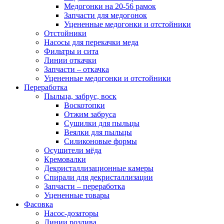
Медогонки на 20-56 рамок
Запчасти для медогонок
Уцененные медогонки и отстойники
Отстойники
Насосы для перекачки меда
Фильтры и сита
Линии откачки
Запчасти – откачка
Уцененные медогонки и отстойники
Переработка
Пыльца, забрус, воск
Воскотопки
Отжим забруса
Сушилки для пыльцы
Веялки для пыльцы
Силиконовые формы
Осушители мёда
Кремовалки
Декристаллизационные камеры
Спирали для декристаллизации
Запчасти – переработка
Уцененные товары
Фасовка
Насос-дозаторы
Линии розлива