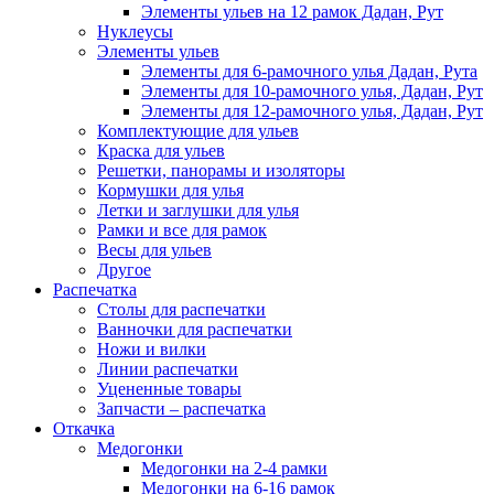
Элементы ульев на 12 рамок Дадан, Рут
Нуклеусы
Элементы ульев
Элементы для 6-рамочного улья Дадан, Рута
Элементы для 10-рамочного улья, Дадан, Рут
Элементы для 12-рамочного улья, Дадан, Рут
Комплектующие для ульев
Краска для ульев
Решетки, панорамы и изоляторы
Кормушки для улья
Летки и заглушки для улья
Рамки и все для рамок
Весы для ульев
Другое
Распечатка
Столы для распечатки
Ванночки для распечатки
Ножи и вилки
Линии распечатки
Уцененные товары
Запчасти – распечатка
Откачка
Медогонки
Медогонки на 2-4 рамки
Медогонки на 6-16 рамок