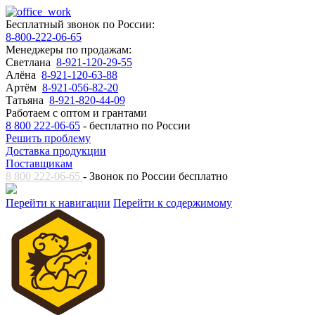
Бесплатный звонок по России:
8-800-222-06-65
Менеджеры по продажам:
Светлана
8-921-120-29-55
Алёна
8-921-120-63-88
Артём
8-921-056-82-20
Татьяна
8-921-820-44-09
Работаем с оптом и грантами
8 800 222-06-65
- бесплатно по России
Решить проблему
Доставка продукции
Поставщикам
8 800 222-06-65
- Звонок по России бесплатно
Перейти к навигации
Перейти к содержимому