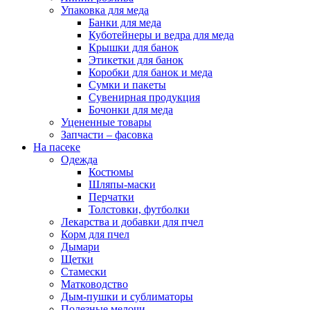
Упаковка для меда
Банки для меда
Куботейнеры и ведра для меда
Крышки для банок
Этикетки для банок
Коробки для банок и меда
Сумки и пакеты
Сувенирная продукция
Бочонки для меда
Уцененные товары
Запчасти – фасовка
На пасеке
Одежда
Костюмы
Шляпы-маски
Перчатки
Толстовки, футболки
Лекарства и добавки для пчел
Корм для пчел
Дымари
Щетки
Стамески
Матководство
Дым-пушки и сублиматоры
Полезные мелочи