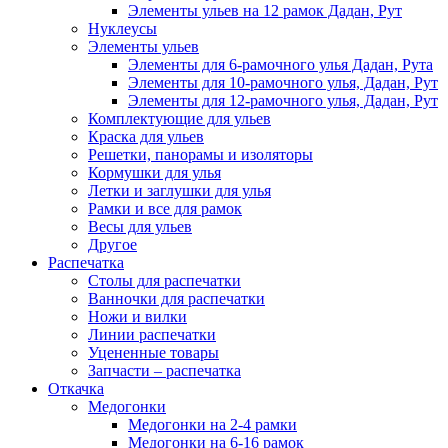
Элементы ульев на 12 рамок Дадан, Рут
Нуклеусы
Элементы ульев
Элементы для 6-рамочного улья Дадан, Рута
Элементы для 10-рамочного улья, Дадан, Рут
Элементы для 12-рамочного улья, Дадан, Рут
Комплектующие для ульев
Краска для ульев
Решетки, панорамы и изоляторы
Кормушки для улья
Летки и заглушки для улья
Рамки и все для рамок
Весы для ульев
Другое
Распечатка
Столы для распечатки
Ванночки для распечатки
Ножи и вилки
Линии распечатки
Уцененные товары
Запчасти – распечатка
Откачка
Медогонки
Медогонки на 2-4 рамки
Медогонки на 6-16 рамок