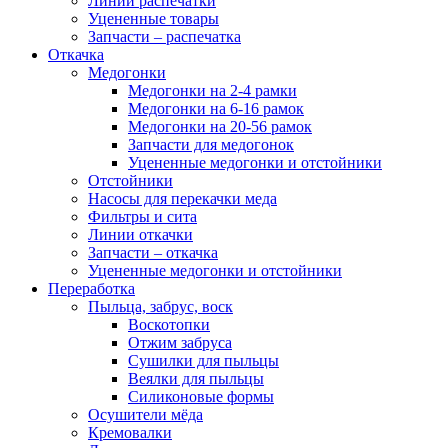
Линии распечатки
Уцененные товары
Запчасти – распечатка
Откачка
Медогонки
Медогонки на 2-4 рамки
Медогонки на 6-16 рамок
Медогонки на 20-56 рамок
Запчасти для медогонок
Уцененные медогонки и отстойники
Отстойники
Насосы для перекачки меда
Фильтры и сита
Линии откачки
Запчасти – откачка
Уцененные медогонки и отстойники
Переработка
Пыльца, забрус, воск
Воскотопки
Отжим забруса
Сушилки для пыльцы
Веялки для пыльцы
Силиконовые формы
Осушители мёда
Кремовалки