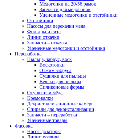
Медогонки на 20-56 рамок
Запчасти для медогонок
Уцененные медогонки и отстойники
Отстойники
Насосы для перекачки меда
Фильтры и сита
Линии откачки
Запчасти – откачка
Уцененные медогонки и отстойники
Переработка
Пыльца, забрус, воск
Воскотопки
Отжим забруса
Сушилки для пыльцы
Веялки для пыльцы
Силиконовые формы
Осушители мёда
Кремовалки
Декристаллизационные камеры
Спирали для декристаллизации
Запчасти – переработка
Уцененные товары
Фасовка
Насос-дозаторы
Линии розлива