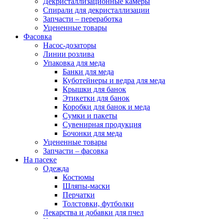
Декристаллизационные камеры
Спирали для декристаллизации
Запчасти – переработка
Уцененные товары
Фасовка
Насос-дозаторы
Линии розлива
Упаковка для меда
Банки для меда
Куботейнеры и ведра для меда
Крышки для банок
Этикетки для банок
Коробки для банок и меда
Сумки и пакеты
Сувенирная продукция
Бочонки для меда
Уцененные товары
Запчасти – фасовка
На пасеке
Одежда
Костюмы
Шляпы-маски
Перчатки
Толстовки, футболки
Лекарства и добавки для пчел