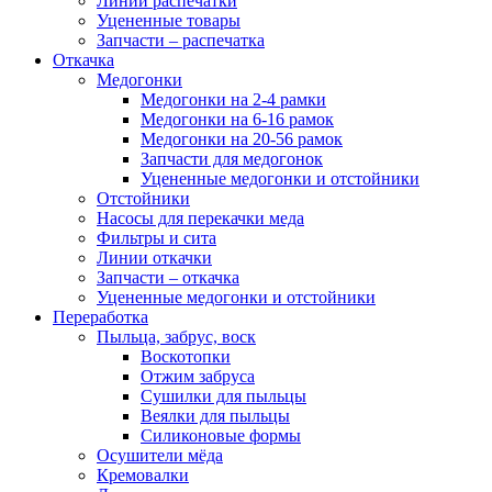
Линии распечатки
Уцененные товары
Запчасти – распечатка
Откачка
Медогонки
Медогонки на 2-4 рамки
Медогонки на 6-16 рамок
Медогонки на 20-56 рамок
Запчасти для медогонок
Уцененные медогонки и отстойники
Отстойники
Насосы для перекачки меда
Фильтры и сита
Линии откачки
Запчасти – откачка
Уцененные медогонки и отстойники
Переработка
Пыльца, забрус, воск
Воскотопки
Отжим забруса
Сушилки для пыльцы
Веялки для пыльцы
Силиконовые формы
Осушители мёда
Кремовалки