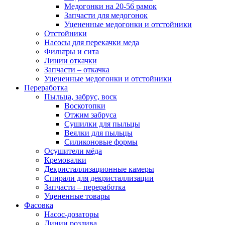
Медогонки на 20-56 рамок
Запчасти для медогонок
Уцененные медогонки и отстойники
Отстойники
Насосы для перекачки меда
Фильтры и сита
Линии откачки
Запчасти – откачка
Уцененные медогонки и отстойники
Переработка
Пыльца, забрус, воск
Воскотопки
Отжим забруса
Сушилки для пыльцы
Веялки для пыльцы
Силиконовые формы
Осушители мёда
Кремовалки
Декристаллизационные камеры
Спирали для декристаллизации
Запчасти – переработка
Уцененные товары
Фасовка
Насос-дозаторы
Линии розлива