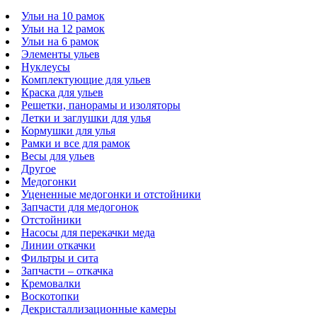
Ульи на 10 рамок
Ульи на 12 рамок
Ульи на 6 рамок
Элементы ульев
Нуклеусы
Комплектующие для ульев
Краска для ульев
Решетки, панорамы и изоляторы
Летки и заглушки для улья
Кормушки для улья
Рамки и все для рамок
Весы для ульев
Другое
Медогонки
Уцененные медогонки и отстойники
Запчасти для медогонок
Отстойники
Насосы для перекачки меда
Линии откачки
Фильтры и сита
Запчасти – откачка
Кремовалки
Воскотопки
Декристаллизационные камеры