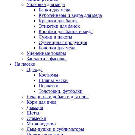
Упаковка для меда
Банки для меда
Куботейнеры и ведра для меда
Крышки для банок
Этикетки для банок
Коробки для банок и меда
Сумки и пакеты
Сувенирная продукция
Бочонки для меда
Уцененные товары
Запчасти – фасовка
На пасеке
Одежда
Костюмы
Шляпы-маски
Перчатки
Толстовки, футболки
Лекарства и добавки для пчел
Корм для пчел
Дымари
Щетки
Стамески
Матководство
Дым-пушки и сублиматоры
Полезные мелочи