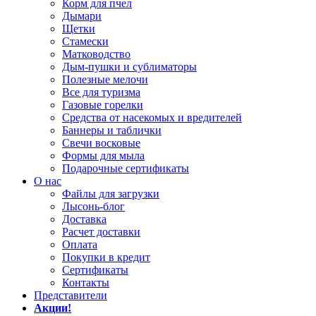
Корм для пчел
Дымари
Щетки
Стамески
Матководство
Дым-пушки и сублиматоры
Полезные мелочи
Все для туризма
Газовые горелки
Средства от насекомых и вредителей
Баннеры и таблички
Свечи восковые
Формы для мыла
Подарочные сертификаты
О нас
Файлы для загрузки
Лысонь-блог
Доставка
Расчет доставки
Оплата
Покупки в кредит
Сертификаты
Контакты
Представители
Акции!