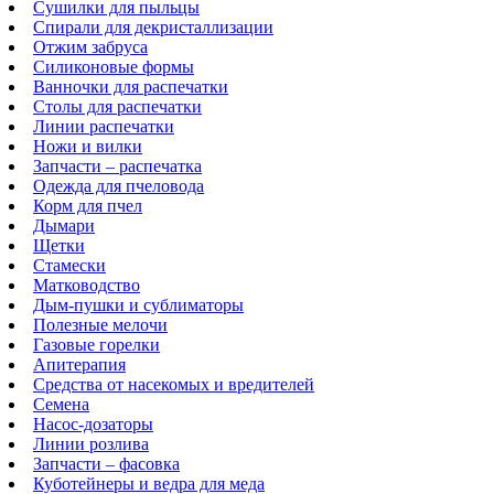
Сушилки для пыльцы
Спирали для декристаллизации
Отжим забруса
Силиконовые формы
Ванночки для распечатки
Столы для распечатки
Линии распечатки
Ножи и вилки
Запчасти – распечатка
Одежда для пчеловода
Корм для пчел
Дымари
Щетки
Стамески
Матководство
Дым-пушки и сублиматоры
Полезные мелочи
Газовые горелки
Апитерапия
Средства от насекомых и вредителей
Семена
Насос-дозаторы
Линии розлива
Запчасти – фасовка
Куботейнеры и ведра для меда