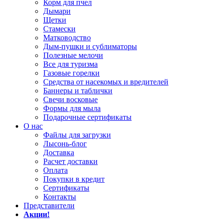
Корм для пчел
Дымари
Щетки
Стамески
Матководство
Дым-пушки и сублиматоры
Полезные мелочи
Все для туризма
Газовые горелки
Средства от насекомых и вредителей
Баннеры и таблички
Свечи восковые
Формы для мыла
Подарочные сертификаты
О нас
Файлы для загрузки
Лысонь-блог
Доставка
Расчет доставки
Оплата
Покупки в кредит
Сертификаты
Контакты
Представители
Акции!