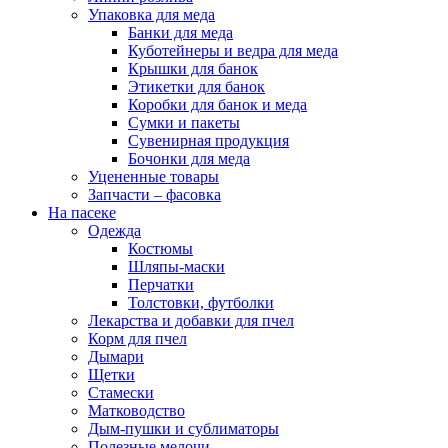
Упаковка для меда
Банки для меда
Куботейнеры и ведра для меда
Крышки для банок
Этикетки для банок
Коробки для банок и меда
Сумки и пакеты
Сувенирная продукция
Бочонки для меда
Уцененные товары
Запчасти – фасовка
На пасеке
Одежда
Костюмы
Шляпы-маски
Перчатки
Толстовки, футболки
Лекарства и добавки для пчел
Корм для пчел
Дымари
Щетки
Стамески
Матководство
Дым-пушки и сублиматоры
Полезные мелочи