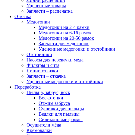
Линии распечатки
Уцененные товары
Запчасти – распечатка
Откачка
Медогонки
Медогонки на 2-4 рамки
Медогонки на 6-16 рамок
Медогонки на 20-56 рамок
Запчасти для медогонок
Уцененные медогонки и отстойники
Отстойники
Насосы для перекачки меда
Фильтры и сита
Линии откачки
Запчасти – откачка
Уцененные медогонки и отстойники
Переработка
Пыльца, забрус, воск
Воскотопки
Отжим забруса
Сушилки для пыльцы
Веялки для пыльцы
Силиконовые формы
Осушители мёда
Кремовалки