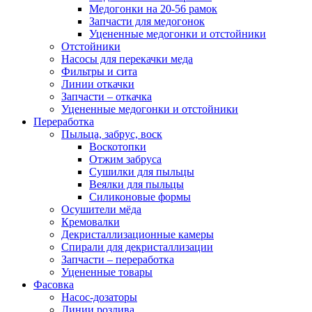
Медогонки на 20-56 рамок
Запчасти для медогонок
Уцененные медогонки и отстойники
Отстойники
Насосы для перекачки меда
Фильтры и сита
Линии откачки
Запчасти – откачка
Уцененные медогонки и отстойники
Переработка
Пыльца, забрус, воск
Воскотопки
Отжим забруса
Сушилки для пыльцы
Веялки для пыльцы
Силиконовые формы
Осушители мёда
Кремовалки
Декристаллизационные камеры
Спирали для декристаллизации
Запчасти – переработка
Уцененные товары
Фасовка
Насос-дозаторы
Линии розлива