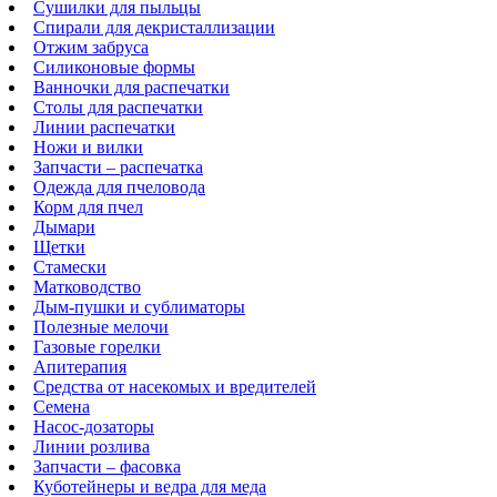
Сушилки для пыльцы
Спирали для декристаллизации
Отжим забруса
Силиконовые формы
Ванночки для распечатки
Столы для распечатки
Линии распечатки
Ножи и вилки
Запчасти – распечатка
Одежда для пчеловода
Корм для пчел
Дымари
Щетки
Стамески
Матководство
Дым-пушки и сублиматоры
Полезные мелочи
Газовые горелки
Апитерапия
Средства от насекомых и вредителей
Семена
Насос-дозаторы
Линии розлива
Запчасти – фасовка
Куботейнеры и ведра для меда