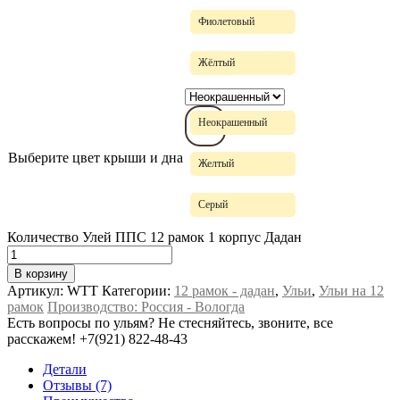
Фиолетовый
Жёлтый
Неокрашенный
Выберите цвет крыши и дна
Желтый
Серый
Количество Улей ППС 12 рамок 1 корпус Дадан
В корзину
Артикул:
WTT
Категории:
12 рамок - дадан
,
Ульи
,
Ульи на 12
рамок
Производство: Россия - Вологда
Есть вопросы по ульям? Не стесняйтесь, звоните, все
расскажем!
+7(921) 822-48-43
Детали
Отзывы (7)