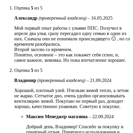
Оценка
5
из 5
Александр
(проверенный владелец)
–
16.05.2025
Мой первый опыт работы с ульями ППС. Получил в
апреле два улья, сразу пересадил одну семью в один из
них. Сначала они не понимали происходящего 🙂 , но со
временем разобрались.
Второй заселю со временем.
Понятно, основное – это как покажет себя сезон, и,
самое важное, зимовка. Но пока впечатление хорошее.
Оценка
5
из 5
Владимир
(проверенный владелец)
–
21.09.2024
Хороший, плотный улей. Пчелкам зимой тепло, а летом
не жарко. Сетчатое дно, очень удобно организовывать
вентиляцию зимой. Покупаю не первый раз, доходит
хорошо, качествннно упакован. Советую к покупке.
Максим Менеджер магазина
–
22.09.2024
Добрый день, Владимир! Спасибо за покупку и
приятный отзыв. Приятного использования и