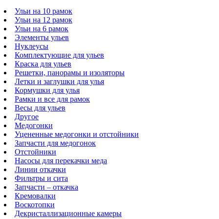
Ульи на 10 рамок
Ульи на 12 рамок
Ульи на 6 рамок
Элементы ульев
Нуклеусы
Комплектующие для ульев
Краска для ульев
Решетки, панорамы и изоляторы
Летки и заглушки для улья
Кормушки для улья
Рамки и все для рамок
Весы для ульев
Другое
Медогонки
Уцененные медогонки и отстойники
Запчасти для медогонок
Отстойники
Насосы для перекачки меда
Линии откачки
Фильтры и сита
Запчасти – откачка
Кремовалки
Воскотопки
Декристаллизационные камеры