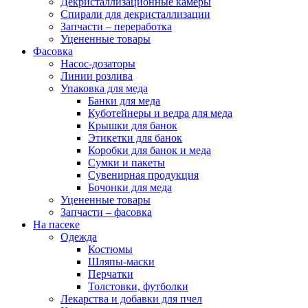
Декристаллизационные камеры
Спирали для декристаллизации
Запчасти – переработка
Уцененные товары
Фасовка
Насос-дозаторы
Линии розлива
Упаковка для меда
Банки для меда
Куботейнеры и ведра для меда
Крышки для банок
Этикетки для банок
Коробки для банок и меда
Сумки и пакеты
Сувенирная продукция
Бочонки для меда
Уцененные товары
Запчасти – фасовка
На пасеке
Одежда
Костюмы
Шляпы-маски
Перчатки
Толстовки, футболки
Лекарства и добавки для пчел