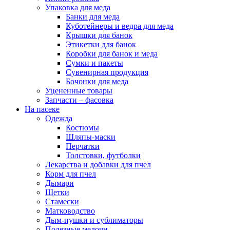
Упаковка для меда
Банки для меда
Куботейнеры и ведра для меда
Крышки для банок
Этикетки для банок
Коробки для банок и меда
Сумки и пакеты
Сувенирная продукция
Бочонки для меда
Уцененные товары
Запчасти – фасовка
На пасеке
Одежда
Костюмы
Шляпы-маски
Перчатки
Толстовки, футболки
Лекарства и добавки для пчел
Корм для пчел
Дымари
Щетки
Стамески
Матководство
Дым-пушки и сублиматоры
Полезные мелочи