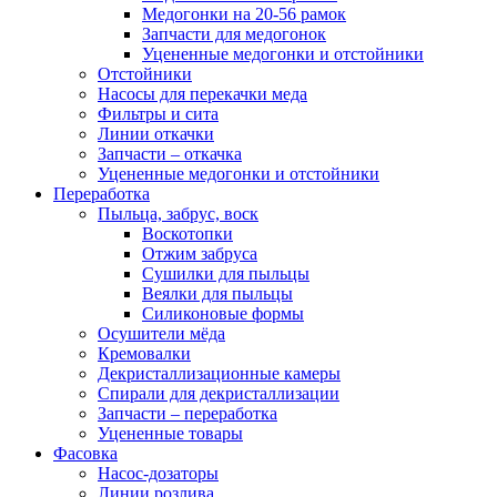
Медогонки на 20-56 рамок
Запчасти для медогонок
Уцененные медогонки и отстойники
Отстойники
Насосы для перекачки меда
Фильтры и сита
Линии откачки
Запчасти – откачка
Уцененные медогонки и отстойники
Переработка
Пыльца, забрус, воск
Воскотопки
Отжим забруса
Сушилки для пыльцы
Веялки для пыльцы
Силиконовые формы
Осушители мёда
Кремовалки
Декристаллизационные камеры
Спирали для декристаллизации
Запчасти – переработка
Уцененные товары
Фасовка
Насос-дозаторы
Линии розлива