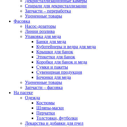
Декристаллизационные камеры
Спирали для декристаллизации
Запчасти – переработка
Уцененные товары
Фасовка
Насос-дозаторы
Линии розлива
Упаковка для меда
Банки для меда
Куботейнеры и ведра для меда
Крышки для банок
Этикетки для банок
Коробки для банок и меда
Сумки и пакеты
Сувенирная продукция
Бочонки для меда
Уцененные товары
Запчасти – фасовка
На пасеке
Одежда
Костюмы
Шляпы-маски
Перчатки
Толстовки, футболки
Лекарства и добавки для пчел