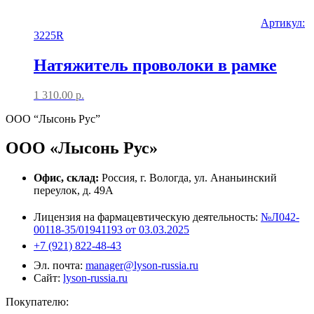
Артикул:
3225R
Натяжитель проволоки в рамке
1 310.00
р.
ООО “Лысонь Рус”
ООО «Лысонь Рус»
Офис, склад:
Россия, г. Вологда, ул. Ананьинский
переулок, д. 49А
Лицензия на фармацевтическую деятельность:
№Л042-
00118-35/01941193 от 03.03.2025
+7 (921) 822-48-43
Эл. почта:
manager@lyson-russia.ru
Сайт:
lyson-russia.ru
Покупателю: