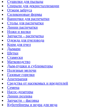
Сушилки для пыльцы
Спирали для декристаллизации
Отжим забруса
Силиконовые формы
Ванночки для распечатки
Столы для распечатки
Линии распечатки
Ножи и вилки
Запчасти – распечатка
Одежда для пчеловода
Корм для пчел
Дымари
Щетки
Стамески
Матководство
Дым-пушки и сублиматоры
Полезные мелочи
Газовые горелки
Апитерапия
Средства от насекомых и вредителей
Семена
Насос-дозаторы
Линии розлива
Запчасти – фасовка
Куботейнеры и ведра для меда