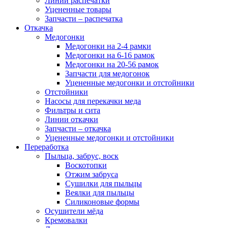
Линии распечатки
Уцененные товары
Запчасти – распечатка
Откачка
Медогонки
Медогонки на 2-4 рамки
Медогонки на 6-16 рамок
Медогонки на 20-56 рамок
Запчасти для медогонок
Уцененные медогонки и отстойники
Отстойники
Насосы для перекачки меда
Фильтры и сита
Линии откачки
Запчасти – откачка
Уцененные медогонки и отстойники
Переработка
Пыльца, забрус, воск
Воскотопки
Отжим забруса
Сушилки для пыльцы
Веялки для пыльцы
Силиконовые формы
Осушители мёда
Кремовалки