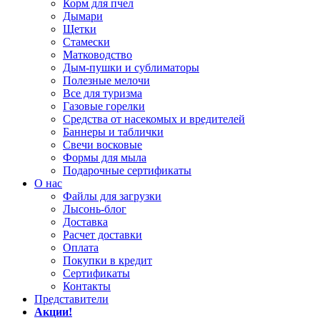
Корм для пчел
Дымари
Щетки
Стамески
Матководство
Дым-пушки и сублиматоры
Полезные мелочи
Все для туризма
Газовые горелки
Средства от насекомых и вредителей
Баннеры и таблички
Свечи восковые
Формы для мыла
Подарочные сертификаты
О нас
Файлы для загрузки
Лысонь-блог
Доставка
Расчет доставки
Оплата
Покупки в кредит
Сертификаты
Контакты
Представители
Акции!